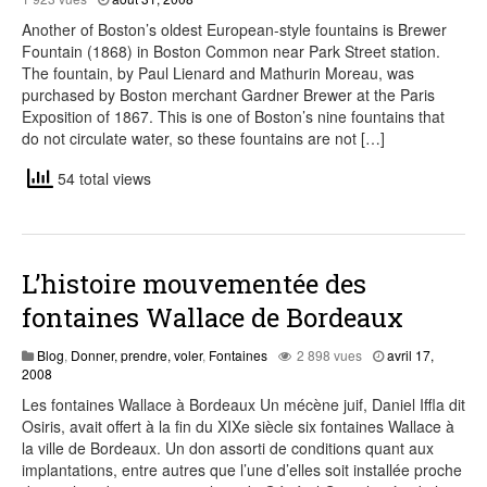
29,
Another of Boston’s oldest European-style fountains is Brewer
2015
Fountain (1868) in Boston Common near Park Street station.
The fountain, by Paul Lienard and Mathurin Moreau, was
purchased by Boston merchant Gardner Brewer at the Paris
Exposition of 1867. This is one of Boston’s nine fountains that
do not circulate water, so these fountains are not […]
54 total views
L’histoire mouvementée des
fontaines Wallace de Bordeaux
Blog
,
Donner, prendre, voler
,
Fontaines
2 898 vues
avril 17,
août
2008
3,
Les fontaines Wallace à Bordeaux Un mécène juif, Daniel Iffla dit
2015
Osiris, avait offert à la fin du XIXe siècle six fontaines Wallace à
la ville de Bordeaux. Un don assorti de conditions quant aux
implantations, entre autres que l’une d’elles soit installée proche