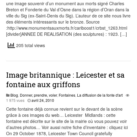
une image souvenir d’un monument aux morts signé Charles
Breton et Fonderie du Val d’Osne dans la région d’Oran dans la
ville du Sig (ex-Saint-Denis du Sig). L’auteur de ce site nous livre
des éléments intéressants sur le bronze. Source
:http://www.monumentsauxmorts.fr/cariboost1/crbst_1263.html
[divider]ANNEE DE REALISATION (des sculptures) : 1923. […]
205 total views
Image britannique : Leicester et sa
fontaine aux griffons
Blog
,
Donner, prendre, voler
,
Fontaines
,
La diffusion de la fonte d'art
août
1 975 vues
avril 24, 2010
2,
Cette fontaine déjà connue revient sur le devant de la scène
2015
grâce à ces images du web… Leicester Midlands : cette
fontaine est décrite sur le site de la mairie où vous pouvez voir
d’autres photos… Voir aussi notre fiche d’inventaire : cliquez ici
On 29 October 1878, Leicester Town Council gratefully