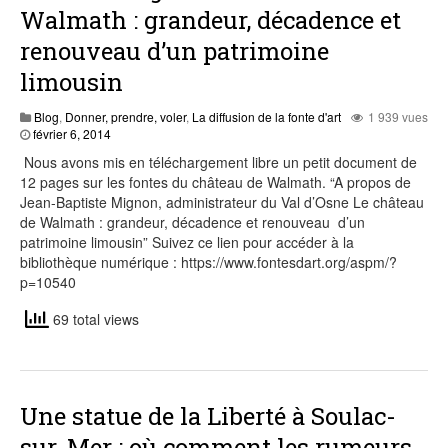
Walmath : grandeur, décadence et
renouveau d’un patrimoine
limousin
Blog
,
Donner, prendre, voler
,
La diffusion de la fonte d'art
1 939 vues
décembre
février 6, 2014
3,
Nous avons mis en téléchargement libre un petit document de
2022
12 pages sur les fontes du château de Walmath. “A propos de
Jean-Baptiste Mignon, administrateur du Val d’Osne Le château
de Walmath : grandeur, décadence et renouveau d’un
patrimoine limousin” Suivez ce lien pour accéder à la
bibliothèque numérique : https://www.fontesdart.org/aspm/?
p=10540
69 total views
Une statue de la Liberté à Soulac-
sur-Mer : où comment les rumeurs