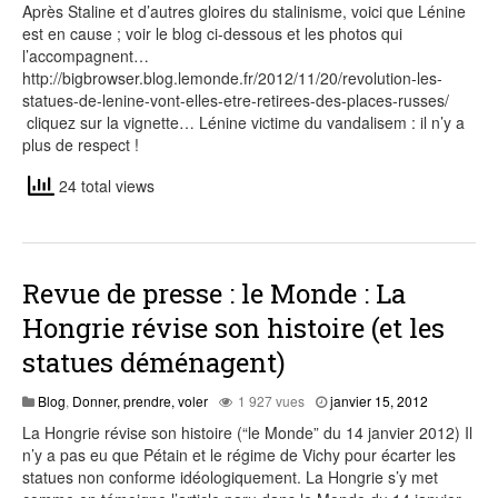
Après Staline et d’autres gloires du stalinisme, voici que Lénine
2015
est en cause ; voir le blog ci-dessous et les photos qui
l’accompagnent…
http://bigbrowser.blog.lemonde.fr/2012/11/20/revolution-les-
statues-de-lenine-vont-elles-etre-retirees-des-places-russes/
cliquez sur la vignette… Lénine victime du vandalisem : il n’y a
plus de respect !
24 total views
Revue de presse : le Monde : La
Hongrie révise son histoire (et les
statues déménagent)
août
Blog
,
Donner, prendre, voler
1 927 vues
janvier 15, 2012
7,
La Hongrie révise son histoire (“le Monde” du 14 janvier 2012) Il
2015
n’y a pas eu que Pétain et le régime de Vichy pour écarter les
statues non conforme idéologiquement. La Hongrie s’y met