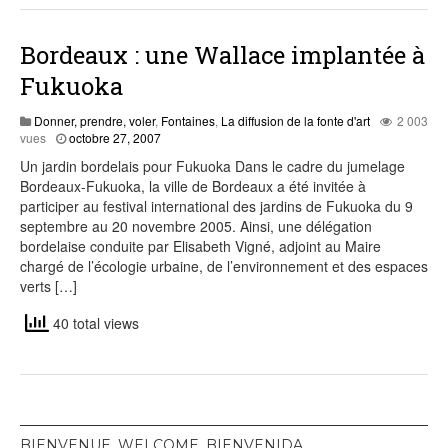
Bordeaux : une Wallace implantée à
Fukuoka
Donner, prendre, voler
,
Fontaines
,
La diffusion de la fonte d'art
2 003
juillet
vues
octobre 27, 2007
29,
Un jardin bordelais pour Fukuoka Dans le cadre du jumelage
2015
Bordeaux-Fukuoka, la ville de Bordeaux a été invitée à
participer au festival international des jardins de Fukuoka du 9
septembre au 20 novembre 2005. Ainsi, une délégation
bordelaise conduite par Elisabeth Vigné, adjoint au Maire
chargé de l’écologie urbaine, de l’environnement et des espaces
verts […]
40 total views
BIENVENUE, WELCOME, BIENVENIDA