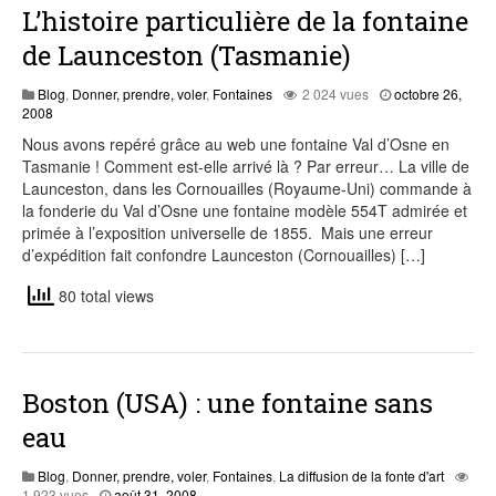
L’histoire particulière de la fontaine
de Launceston (Tasmanie)
Blog
,
Donner, prendre, voler
,
Fontaines
2 024 vues
octobre 26,
août
2008
3,
Nous avons repéré grâce au web une fontaine Val d’Osne en
2015
Tasmanie ! Comment est-elle arrivé là ? Par erreur… La ville de
Launceston, dans les Cornouailles (Royaume-Uni) commande à
la fonderie du Val d’Osne une fontaine modèle 554T admirée et
primée à l’exposition universelle de 1855. Mais une erreur
d’expédition fait confondre Launceston (Cornouailles) […]
80 total views
Boston (USA) : une fontaine sans
eau
Blog
,
Donner, prendre, voler
,
Fontaines
,
La diffusion de la fonte d'art
juillet
1 923 vues
août 31, 2008