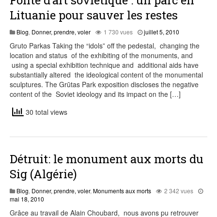
Fonte d’art soviétique : un parc en
Lituanie pour sauver les restes
août
Blog
,
Donner, prendre, voler
1 730 vues
juillet 5, 2010
1,
Gruto Parkas Taking the “idols” off the pedestal, changing the
2015
location and status of the exhibiting of the monuments, and
using a special exhibition technique and additional aids have
substantially altered the ideological content of the monumental
sculptures. The Grūtas Park exposition discloses the negative
content of the Soviet ideology and its impact on the […]
30 total views
Détruit: le monument aux morts du
Sig (Algérie)
Blog
,
Donner, prendre, voler
,
Monuments aux morts
2 342 vues
juillet
mai 18, 2010
31,
Grâce au travail de Alain Choubard, nous avons pu retrouver
2015