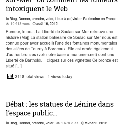
intoxiquent le Web
Blog
,
Donner, prendre, voler
,
Lieux à (re)visiter
,
Patrimoine en France
août
10 613 vues
août 16, 2012
8,
Rumeur, intox… La Liberté de Soulac-sur-Mer retrouve une
2015
histoire (Maj) La station balnéaire de Soulac-sur-Mer nous est
connue pour avoir accueilli l’une des fontaines monumentales
des allées de Tourny à Bordeaux. Elle est ornée également
d’autres bronzes (voir notre base e-monumen.net) dont une
Liberté de Bartholdi. cliquez sur ces vignettes Ce bronze est
situé […]
3118 total views
, 1 views today
Débat : les statues de Lénine dans
l’espace public…
juillet
Blog
,
Donner, prendre, voler
1 678 vues
février 3, 2012
31,