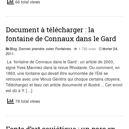
66 total views
Document à télécharger : la
fontaine de Connaux dans le Gard
Blog
,
Donner, prendre, voler
,
Fontaines
1 792 vues
février 24,
juillet
2011
31,
La fontaine de Connaux dans le Gard : un article de 2003,
2015
signé Yves Manniez dans la revue Rhodanie. Ou comment, en
1863, une fontaine qui devait être surmontée de l’Eté se
retrouve avec une Vénus Génitrix qui choque certains citoyens.
Téléchargez et lisez cet article documenté et illustré… Cet envoi
est dû à Y. […]
78 total views