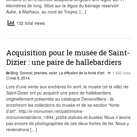
kilomètres de long. Situé sur la digue du barrage réservoir
Aube, à Mathaux, au nord de Troyes, […]
132 total views
Acquisition pour le musée de Saint-
Dizier : une paire de hallebardiers
Blog
,
Donner, prendre, voler
,
La diffusion de la fonte d'art
1 942 vues
juillet
mai 8, 2014
28,
Lors d’une vente aux enchères fin avril, le musée (et la ville) de
2015
Saint-Dizier ont pu acquérir une paire de hallebardiers
originellement présentés au catalogue Denonvilliers : ils
enrichiront les collections du musée et de sa section “fonte
d’art”. http://e-monumen.net/patrimoine-
monumental/deno_1894_pl304-statues-et-bustes/ Nous n’avons
pas encore de photographies de ces deux fontes de fer. Nous y
reviendrons […]