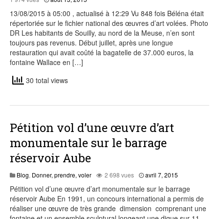
13,
13/08/2015 à 05:00 , actualisé à 12:29 Vu 848 fois Béléna était
2015
répertoriée sur le fichier national des œuvres d’art volées. Photo
DR Les habitants de Souilly, au nord de la Meuse, n’en sont
toujours pas revenus. Début juillet, après une longue
restauration qui avait coûté la bagatelle de 37.000 euros, la
fontaine Wallace en […]
30 total views
Pétition vol d’une œuvre d’art
monumentale sur le barrage
réservoir Aube
août
Blog
,
Donner, prendre, voler
2 698 vues
avril 7, 2015
12,
Pétition vol d’une œuvre d’art monumentale sur le barrage
2015
réservoir Aube En 1991, un concours international a permis de
réaliser une œuvre de très grande dimension comprenant une
fontaine et un ensemble sculptural longeant une digue sur 11