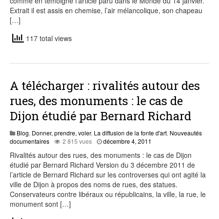
comme en témoigne l’article paru dans le Monde du 14 janvier.
Extrait il est assis en chemise, l’air mélancolique, son chapeau
[…]
117 total views
A télécharger : rivalités autour des
rues, des monuments : le cas de
Dijon étudié par Bernard Richard
Blog
,
Donner, prendre, voler
,
La diffusion de la fonte d'art
,
Nouveautés
juillet
documentaires
2 815 vues
décembre 4, 2011
28,
Rivalités autour des rues, des monuments : le cas de Dijon
2015
étudié par Bernard Richard Version du 3 décembre 2011 de
l’article de Bernard Richard sur les controverses qui ont agité la
ville de Dijon à propos des noms de rues, des statues.
Conservateurs contre libéraux ou républicains, la ville, la rue, le
monument sont […]