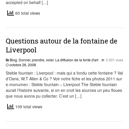
accepted on behalf […]
60 total views
Questions autour de la fontaine de
Liverpool
Blog
,
Donner, prendre, voler
,
La diffusion de la fonte d'art
2 201 vues
août
octobre 26, 2008
6,
Steble fountain : Liverpool : mais qui a fondu cette fontaine ? Val
2015
d’Osne, W.T Allen & Co ? Voir notre fiche et les photos 2011 sur
e-monumen : Steble fountain – Liverpool The Steble fountain
aurait l’histoire suivante, si on en croit les sources un peu floues
que nous avons pu collecter. C’est un […]
109 total views