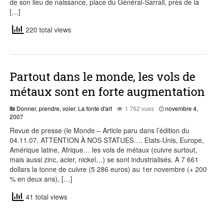
de son lieu de naissance, place du Général-Sarrail, près de la
[…]
220 total views
Partout dans le monde, les vols de
métaux sont en forte augmentation
Donner, prendre, voler
,
La fonte d'art
1 762 vues
novembre 4,
juillet
2007
27,
Revue de presse (le Monde – Article paru dans l’édition du
2015
04.11.07. ATTENTION À NOS STATUES…. Etats-Unis, Europe,
Amérique latine, Afrique… les vols de métaux (cuivre surtout,
mais aussi zinc, acier, nickel…) se sont industrialisés. A 7 661
dollars la tonne de cuivre (5 286 euros) au 1er novembre (+ 200
% en deux ans), […]
41 total views