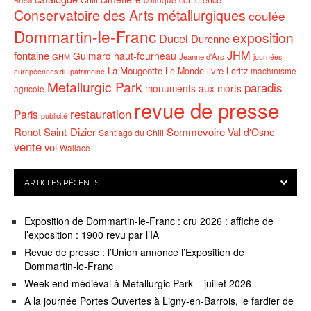
Chili
colloque
Brésil
Conservatoire des Arts métallurgiques
coulée
Dommartin-le-Franc
exposition
Ducel
Durenne
JHM
fontaine
Guimard
haut-fourneau
GHM
Jeanne d'Arc
journées
La Mougeotte
livre
Le Monde
Loritz
machinisme
européennes du patrimoine
Metallurgic Park
paradis
monuments aux morts
agricole
revue de presse
restauration
Paris
publicité
Ronot
Saint-Dizier
Sommevoire
Val d'Osne
Santiago du Chili
vente
vol
Wallace
ARTICLES RÉCENTS
Exposition de Dommartin-le-Franc : cru 2026 : affiche de
l’exposition : 1900 revu par l’IA
Revue de presse : l’Union annonce l’Exposition de
Dommartin-le-Franc
Week-end médiéval à Metallurgic Park – juillet 2026
A la journée Portes Ouvertes à Ligny-en-Barrois, le fardier de