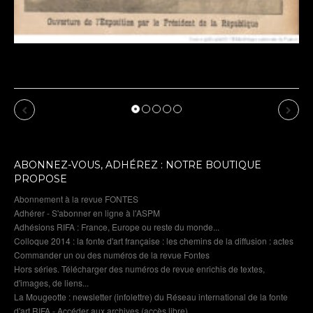
 : cru 2026 :
u par l’IA
Previous
Next
ABONNEZ-VOUS, ADHÉREZ : NOTRE BOUTIQUE
PROPOSE
Abonnement à la revue FONTES
Adhérer - S'abonner en ligne à l'ASPM
Adhésions RIFA : France, Europe ou reste du monde...
Colloque 2014 : la fonte d'art française : les chemins de la diffusion : actes
Commander un ou des numéros de la revue Fontes
Hors séries. Télécharger des numéros de revue enrichis de textes,
d'images, de liens...
La Mougeotte : newsletter (infolettre) du Réseau international de la fonte
d'art RIFA - Accéder aux archives (accès libre)