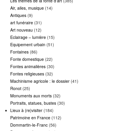
Les thèmes de la fonte d'art
(385)
Air, ailes, musique
(14)
Antiques
(9)
art funéraire
(31)
Art nouveau
(12)
Eclairage – lumière
(15)
Equipement urbain
(51)
Fontaines
(86)
Fonte domestique
(22)
Fontes animalières
(30)
Fontes religieuses
(32)
Machinisme agricole : le dossier
(41)
Ronot
(25)
Monuments aux morts
(32)
Portraits, statues, bustes
(30)
Lieux à (re)visiter
(184)
Patrimoine en France
(112)
Dommartin-le-Franc
(56)