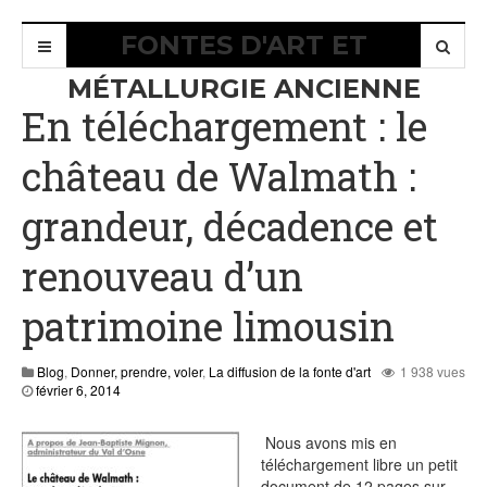
FONTES D'ART ET
MÉTALLURGIE ANCIENNE
En téléchargement : le
château de Walmath :
grandeur, décadence et
renouveau d’un
patrimoine limousin
Blog
,
Donner, prendre, voler
,
La diffusion de la fonte d'art
1 938 vues
décembre
février 6, 2014
3,
2022
Nous avons mis en
téléchargement libre un petit
document de 12 pages sur