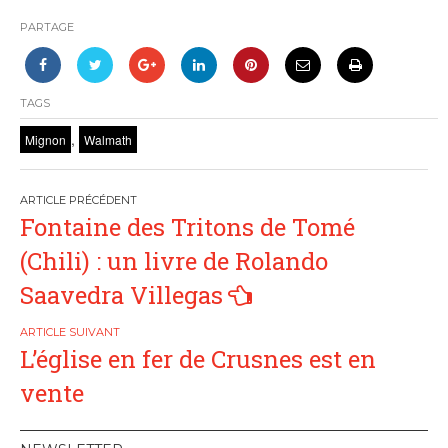
PARTAGE
TAGS
,
Mignon
Walmath
Navigation
Fontaine des Tritons de Tomé
de
(Chili) : un livre de Rolando
l’article
Saavedra Villegas
L’église en fer de Crusnes est en
vente