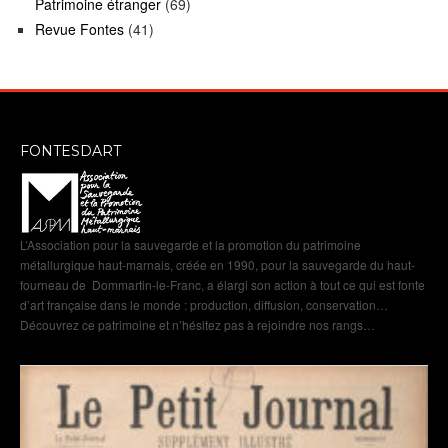
Patrimoine étranger
(69)
Revue Fontes
(41)
FONTESDART
L’Association pour la sauvegarde et la promotion du patrimoine
métallurgique haut-marnais, créée en 1990, pour la sauvegarde du haut-
fourneau de Dommartin-le-Franc, a élargi son action à tout ce qui est fonte
d’art française dans le monde : production, diffusion, conservation…
Découvrez ce patrimoine et n’hésitez pas à rejoindre nos rangs…