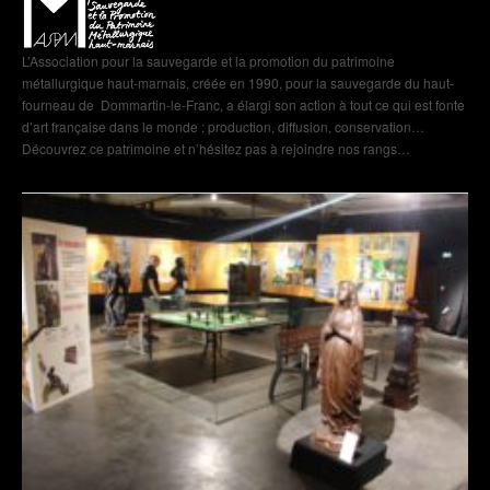
L’Association pour la sauvegarde et la promotion du patrimoine
métallurgique haut-marnais, créée en 1990, pour la sauvegarde du haut-
fourneau de Dommartin-le-Franc, a élargi son action à tout ce qui est fonte
d’art française dans le monde : production, diffusion, conservation…
Découvrez ce patrimoine et n’hésitez pas à rejoindre nos rangs…