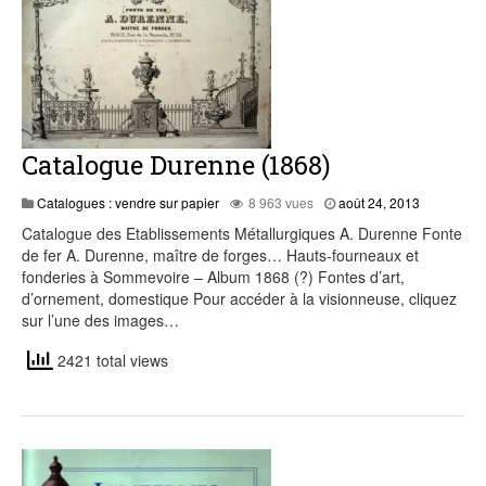
Catalogue Durenne (1868)
juillet
Catalogues : vendre sur papier
8 963 vues
août 24, 2013
20,
Catalogue des Etablissements Métallurgiques A. Durenne Fonte
2015
de fer A. Durenne, maître de forges… Hauts-fourneaux et
fonderies à Sommevoire – Album 1868 (?) Fontes d’art,
d’ornement, domestique Pour accéder à la visionneuse, cliquez
sur l’une des images…
2421 total views