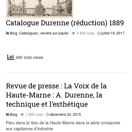
Catalogue Durenne (réduction) 1889
Blog
,
Catalogues : vendre sur papier
4 956 vues
juillet 19, 2017
septembre
27,
2020
485 total views
Revue de presse : La Voix de la
Haute-Marne : A. Durenne, la
technique et l’esthétique
décembre
Blog
1 926 vues
décembre 22, 2015
22,
Paru dans la Voix de la Haute-Marne dans la série consacrée
2015
aux capitaines d’industrie