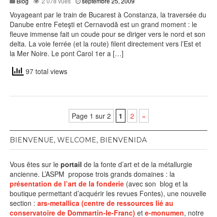
juillet
Blog
2 078 vues
septembre 25, 2009
9,
Voyageant par le train de Bucarest à Constanza, la traversée du
2018
Danube entre Feteşti et Cernavodă est un grand moment : le
fleuve immense fait un coude pour se diriger vers le nord et son
delta. La voie ferrée (et la route) filent directement vers l’Est et
la Mer Noire. Le pont Carol 1er a […]
97 total views
Page 1 sur 2
1
2
»
BIENVENUE, WELCOME, BIENVENIDA
Vous êtes sur le
portail
de la fonte d’art et de la métallurgie
ancienne. L’ASPM propose trois grands domaines : la
présentation de l’art de la fonderie
(avec son blog et la
boutique permettant d’acquérir les revues Fontes), une nouvelle
section :
ars-metallica (centre de ressources lié au
conservatoire de Dommartin-le-Franc)
et
e-monumen
, notre