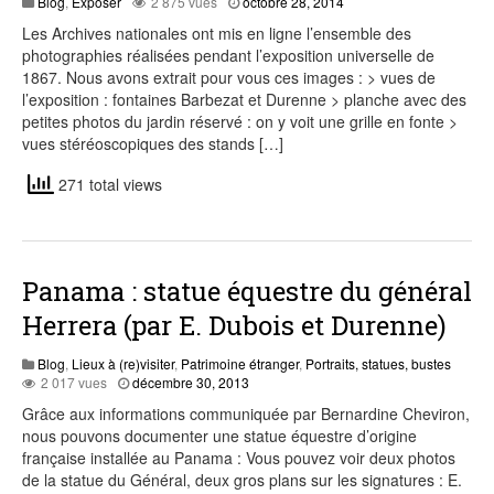
août
Blog
,
Exposer
2 875 vues
octobre 28, 2014
2,
Les Archives nationales ont mis en ligne l’ensemble des
2015
photographies réalisées pendant l’exposition universelle de
1867. Nous avons extrait pour vous ces images : > vues de
l’exposition : fontaines Barbezat et Durenne > planche avec des
petites photos du jardin réservé : on y voit une grille en fonte >
vues stéréoscopiques des stands […]
271 total views
Panama : statue équestre du général
Herrera (par E. Dubois et Durenne)
Blog
,
Lieux à (re)visiter
,
Patrimoine étranger
,
Portraits, statues, bustes
août
2 017 vues
décembre 30, 2013
5,
Grâce aux informations communiquée par Bernardine Cheviron,
2015
nous pouvons documenter une statue équestre d’origine
française installée au Panama : Vous pouvez voir deux photos
de la statue du Général, deux gros plans sur les signatures : E.