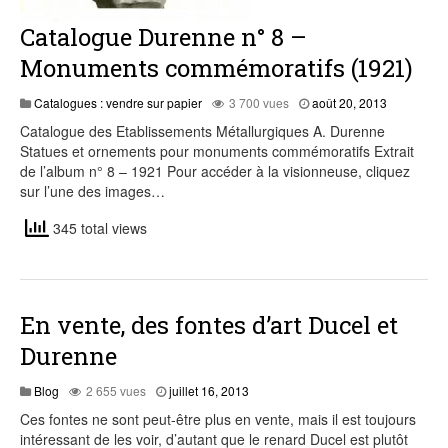
Catalogue Durenne n° 8 –
Monuments commémoratifs (1921)
juillet
Catalogues : vendre sur papier
3 700 vues
août 20, 2013
20,
Catalogue des Etablissements Métallurgiques A. Durenne
2015
Statues et ornements pour monuments commémoratifs Extrait
de l’album n° 8 – 1921 Pour accéder à la visionneuse, cliquez
sur l’une des images…
345 total views
En vente, des fontes d’art Ducel et
Durenne
juillet
Blog
2 655 vues
juillet 16, 2013
31,
Ces fontes ne sont peut-être plus en vente, mais il est toujours
2015
intéressant de les voir, d’autant que le renard Ducel est plutôt