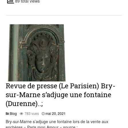
89 total views
Revue de presse (Le Parisien) Bry-
sur-Marne s’adjuge une fontaine
(Durenne)..;
mai
Blog
783 vues
mai 20, 2021
20,
Bry-sur-Marne s’adjuge une fontaine lors de la vente aux
2021
enchères « Paris mon Amour » source :