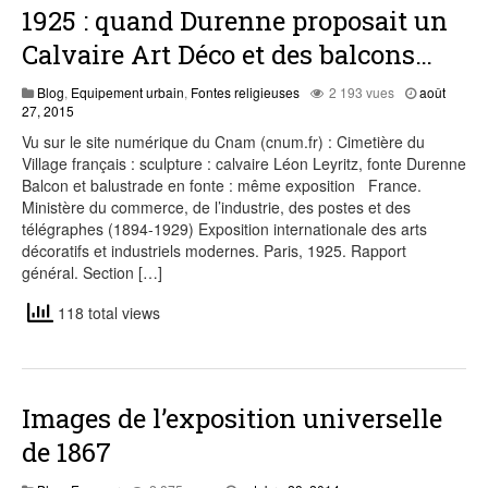
1925 : quand Durenne proposait un
Calvaire Art Déco et des balcons…
Blog
,
Equipement urbain
,
Fontes religieuses
2 193 vues
août
août
27, 2015
27,
Vu sur le site numérique du Cnam (cnum.fr) : Cimetière du
2015
Village français : sculpture : calvaire Léon Leyritz, fonte Durenne
Balcon et balustrade en fonte : même exposition France.
Ministère du commerce, de l’industrie, des postes et des
télégraphes (1894-1929) Exposition internationale des arts
décoratifs et industriels modernes. Paris, 1925. Rapport
général. Section […]
118 total views
Images de l’exposition universelle
de 1867