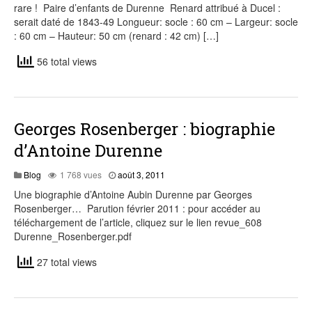
rare ! Paire d’enfants de Durenne Renard attribué à Ducel :
serait daté de 1843-49 Longueur: socle : 60 cm – Largeur: socle
: 60 cm – Hauteur: 50 cm (renard : 42 cm) […]
56 total views
Georges Rosenberger : biographie
d’Antoine Durenne
août
Blog
1 768 vues
août 3, 2011
7,
Une biographie d’Antoine Aubin Durenne par Georges
2015
Rosenberger… Parution février 2011 : pour accéder au
téléchargement de l’article, cliquez sur le lien revue_608
Durenne_Rosenberger.pdf
27 total views