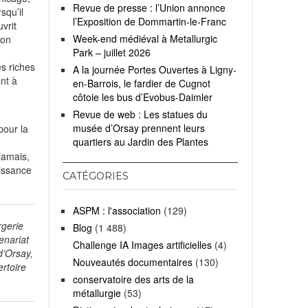
Revue de presse : l’Union annonce
squ’il
l’Exposition de Dommartin-le-Franc
vrit
Week-end médiéval à Metallurgic
ion
Park – juillet 2026
s riches
A la journée Portes Ouvertes à Ligny-
nt à
en-Barrois, le fardier de Cugnot
côtoie les bus d’Evobus-Daimler
Revue de web : Les statues du
musée d’Orsay prennent leurs
pour la
quartiers au Jardin des Plantes
jamais,
aissance
CATÉGORIES
ASPM : l'association
(129)
rgerie
Blog
(1 488)
enariat
Challenge IA Images artificielles
(4)
d’Orsay,
Nouveautés documentaires
(130)
ertoire
conservatoire des arts de la
métallurgie
(53)