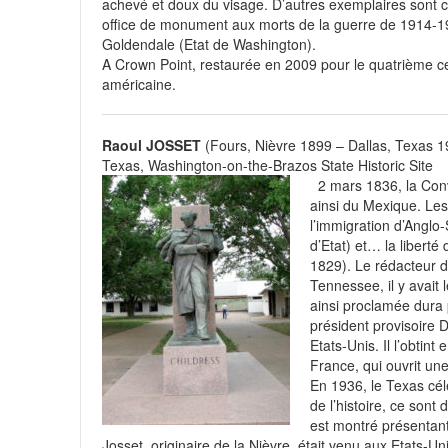
achevé et doux du visage. D’autres exemplaires sont c
office de monument aux morts de la guerre de 1914-1
Goldendale (Etat de Washington).
A Crown Point, restaurée en 2009 pour le quatrième ce
américaine.
Raoul JOSSET
(Fours, Nièvre 1899 – Dallas, Texas 
Texas, Washington-on-the-Brazos State Historic Site
2 mars 1836, la Conv
ainsi du Mexique. Les 
l’immigration d’Anglo-
d’Etat) et… la liberté
1829). Le rédacteur 
Tennessee, il y avait
ainsi proclamée dura 
président provisoire 
Etats-Unis. Il l’obtin
France, qui ouvrit un
En 1936, le Texas cé
de l’histoire, ce sont
est montré présentant
Josset, originaire de la Nièvre, était venu aux Etats-