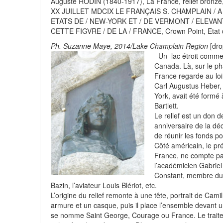
Auguste RODIN (1840-1917), La France, relief bronze, v
juin 
Visite à Neufchef et Uckange
XX JUILLET MDCIX LE FRANÇAIS S. CHAMPLAIN / A
ETATS DE / NEW-YORK ET / DE VERMONT / ELEVANT
Le monument de 1544 était de la Fêt
CETTE FIGVRE / DE LA / FRANCE, Crown Point, Etat 
La Mougeotte n°116 présente le chal
Ph. Suzanne Maye, 2014/Lake Champlain Region
[dro
Un lac étroit comme 
Revue de presse : Ouest France – Po
Canada. Là, sur le ph
France regarde au loi
pièges climatiques de cette décenn
Carl Augustus Heber, 
Pierres lithographiques : présenta
York, avait été formé
Bartlett.
Le relief est un don 
anniversaire de la dé
de réunir les fonds po
Côté américain, le pré
France, ne compte pa
l’académicien Gabriel
Constant, membre du T
Bazin, l’aviateur Louis Blériot, etc.
L’origine du relief remonte à une tête, portrait de Cam
armure et un casque, puis il place l’ensemble devant une
se nomme Saint George, Courage ou France. Le traitem