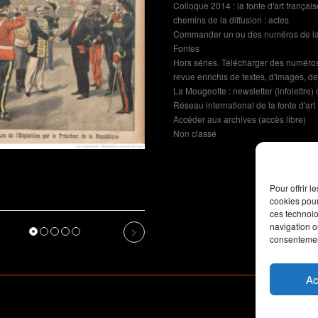
Colloque 2014 : la fonte d'art française
chemins de la diffusion : actes
Revue de presse : l’Union
Commander un ou des numéros de la
annonce l’Exposition de
Fontes
Dommartin-le-Franc
Hors séries. Télécharger des numéro
revue enrichis de textes, d'images, de 
La Mougeotte : newsletter (infolettre)
Réseau international de la fonte d'art
Accéder aux archives (accès libre)
Non classé
martin-le-
fiche de
Pour offrir 
revu par l’IA
cookies pour
ces technolo
navigation ou
us
Next
consentement
Ac