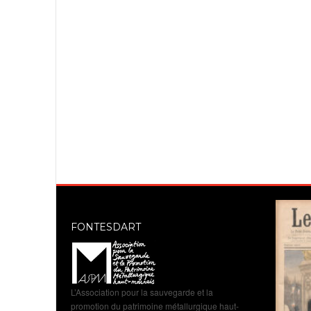
FONTESDART
L’Association pour la sauvegarde et la
promotion du patrimoine métallurgique haut-