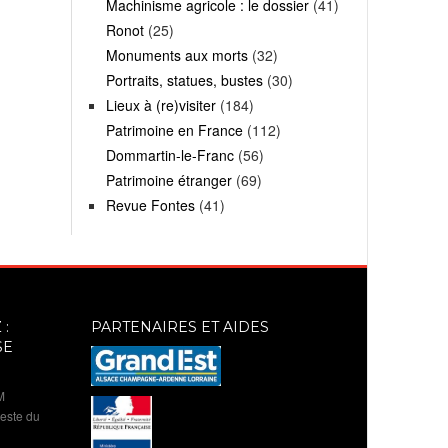
Machinisme agricole : le dossier
(41)
Ronot
(25)
Monuments aux morts
(32)
Portraits, statues, bustes
(30)
Lieux à (re)visiter
(184)
Patrimoine en France
(112)
Dommartin-le-Franc
(56)
Patrimoine étranger
(69)
Revue Fontes
(41)
:
PARTENAIRES ET AIDES
SE
M
reste du