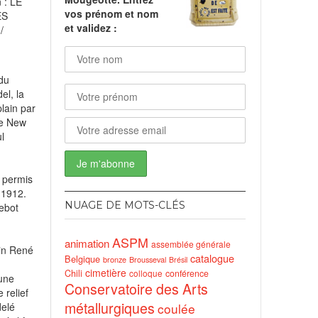
 : LE
vos prénom et nom
ES
et validez :
/
du
nds
el, la
lain par
de New
l
t permis
i 1912.
NUAGE DE MOTS-CLÉS
uebot
ASPM
animation
assemblée générale
ain René
catalogue
Belgique
bronze
Brousseval
Brésil
cimetière
Chili
conférence
colloque
’une
Conservatoire des Arts
 relief
métallurgiques
delé
coulée