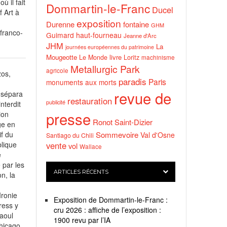
 il fait
Dommartin-le-Franc
Ducel
 Art à
exposition
Durenne
fontaine
GHM
franco-
Guimard
haut-fourneau
Jeanne d'Arc
JHM
La
journées européennes du patrimoine
Mougeotte
livre
Le Monde
Loritz
machinisme
Metallurgic Park
agricole
zos,
paradis
Paris
monuments aux morts
revue de
 sépara
restauration
publicité
nterdit
presse
ion
Ronot
Saint-Dizier
ge en
f du
Sommevoire
Val d'Osne
Santiago du Chili
blique
vente
vol
Wallace
e
 par les
ARTICLES RÉCENTS
n, la
Ironie
Exposition de Dommartin-le-Franc :
ress y
cru 2026 : affiche de l’exposition :
Raoul
1900 revu par l’IA
hicago,