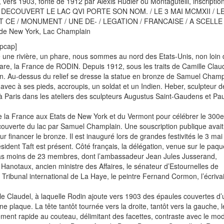
ers 1903, fonte de 1912 par Alexis Rudier ou Montagutelli, inscription
22, 2026
 DECOUVERT LE LAC QVI PORTE SON NOM. / LE 3 MAI MCMXII / L
 CE / MONUMENT / UNE DE- / LEGATION / FRANCAISE / A SCELLE 
juin 18, 2026
e Renaissance les 13 et 14 juin
de New York, Lac Champlain
juin 7, 2026
lenge IA et fontes (french, english and spanish)
pcap]
une rivière, un phare, nous sommes au nord des Etats-Unis, non loin 
urquoi les hauts fourneaux au charbon sont devenus l’un des gra
are, la France de RODIN. Depuis 1912, sous les traits de Camille Claud
n. Au-dessus du relief se dresse la statue en bronze de Samuel Champ
juin 4, 2026
ie ?
avec à ses pieds, accroupis, un soldat et un Indien. Heber, sculpteur 
mai 29, 2026
tion du Conservatoire des Arts de la métallurgie
 à Paris dans les ateliers des sculpteurs Augustus Saint-Gaudens et Pau
de la France aux Etats de New York et du Vermont pour célébrer le 300e
couverte du lac par Samuel Champlain. Une souscription publique avai
ur financer le bronze. Il est inauguré lors de grandes festivités le 3 ma
sident Taft est présent. Côté français, la délégation, venue sur le paq
s moins de 23 membres, dont l’ambassadeur Jean Jules Jusserand,
 Hanotaux, ancien ministre des Affaires, le sénateur d’Estournelles de
ribunal international de La Haye, le peintre Fernand Cormon, l’écriv
ille Claudel, à laquelle Rodin ajoute vers 1903 des épaules couvertes d
 plaque. La tête tantôt tournée vers la droite, tantôt vers la gauche, le
ent rapide au couteau, délimitant des facettes, contraste avec le mo