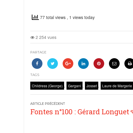
77 total views
, 1 views today
2 254 vues
PARTAGE
TAGS
,
,
,
Childress (George)
Gargani
Josset
Laure de Margerie
Navigation
Fontes n°100 : Gérard Longuet
de
l’article