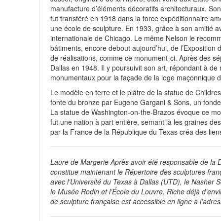
manufacture d’éléments décoratifs architecturaux. Son 
fut transféré en 1918 dans la force expéditionnaire am
une école de sculpture. En 1933, grâce à son amitié ave
internationale de Chicago. Le même Nelson le recomma
bâtiments, encore debout aujourd’hui, de l’Exposition
de réalisations, comme ce monument-ci. Après des séjou
Dallas en 1948. Il y poursuivit son art, répondant à 
monumentaux pour la façade de la loge maçonnique de
Le modèle en terre et le plâtre de la statue de Childre
fonte du bronze par Eugene Gargani & Sons, un fondeur
La statue de Washington-on-the-Brazos évoque ce moment
fut une nation à part entière, semant là les graines de
par la France de la République du Texas créa des liens 
Laure de Margerie Après avoir été responsable de la
constitue maintenant le Répertoire des sculptures fran
avec l’Université du Texas à Dallas (UTD), le Nasher Scu
le Musée Rodin et l’École du Louvre. Riche déjà d’envi
de sculpture française est accessible en ligne à l’adr