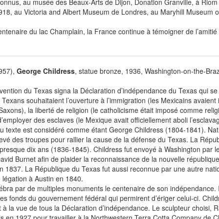
onnus, au musée des Beaux-Arts de Dijon, Donation Granville, à Riom où
918, au Victoria and Albert Museum de Londres, au Maryhill Museum of
ntenaire du lac Champlain, la France continue à témoigner de l’amitié 
1957),
George Childress
, statue bronze, 1936, Washington-on-the-Bra
ention du Texas signa la Déclaration d’indépendance du Texas qui se
Texans souhaitaient l’ouverture à l’immigration (les Mexicains avaient i
Saxons), la liberté de religion (le catholicisme était imposé comme relig
 d’employer des esclaves (le Mexique avait officiellement aboli l’esclava
du texte est considéré comme étant George Childress (1804-1841). Nati
 levé des troupes pour rallier la cause de la défense du Texas. La Répu
presque dix ans (1836-1845). Childress fut envoyé à Washington par l
David Burnet afin de plaider la reconnaissance de la nouvelle république
t en 1837. La République du Texas fut aussi reconnue par une autre natio
e légation à Austin en 1840.
lébra par de multiples monuments le centenaire de son indépendance. 
 des fonds du gouvernement fédéral qui permirent d’ériger celui-ci. Child
 à la vue de tous la Déclaration d’indépendance. Le sculpteur choisi, 
Unis en 1927 pour travailler à la Northwestern Terra Cotta Company de C