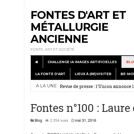
FONTES D'ART ET
MÉTALLURGIE
ANCIENNE
FONTE, ART ET SOCIÉTÉ
CHALLENGE IA IMAGES ARTIFICIELLES
BLO
LA FONTE D’ART
LIEUX À (RE)VISITER
BE-MO
Exposition de Dommartin-le-Franc : c
A LA UNE
Revue de presse : l’Union annonce
Week-end médiéval à Metallurgic P
Fontes n°100 : Laure
A la journée Portes Ouvertes à Lign
juillet 5, 2026
mai
Blog
2 254 vues
mai 31, 2016
31,
Revue de web : Les statues du musé
2016