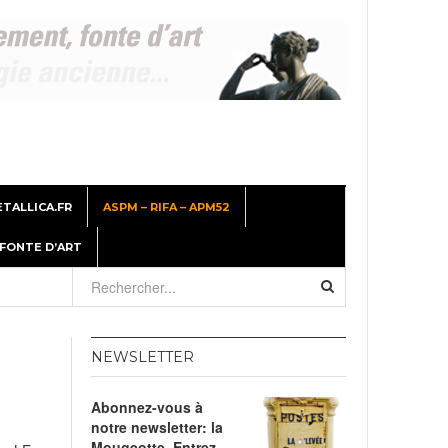
TALLICA.FR
ASPM – RIFA – APM52
 FONTE D’ART
26
NEWSLETTER
er
Abonnez-vous à
, 2026
notre newsletter: la
Mougeotte. Entrez