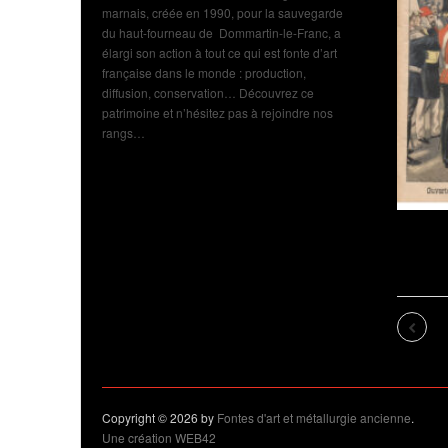
marnais, créée en 1990, pour la sauvegarde
du haut-fourneau de Dommartin-le-Franc, a
élargi son action à tout ce qui est fonte d’art
française dans le monde : production,
diffusion, conservation… Découvrez ce
patrimoine et n’hésitez pas à rejoindre nos
rangs…
Exposition de Dom
Franc : cru 2026 : af
l’exposition : 1900 
Previo
Copyright © 2026 by
Fontes d'art et métallurgie ancienne
.
Une création WEB42