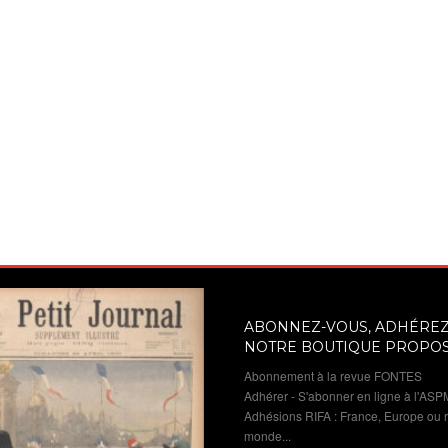
ABONNEZ-VOUS, ADHÉREZ 
NOTRE BOUTIQUE PROPO
Abonnement à la revue FONTES
Adhérer - S'abonner en ligne à l'ASP
Adhésions RIFA : France, Europe ou 
monde...