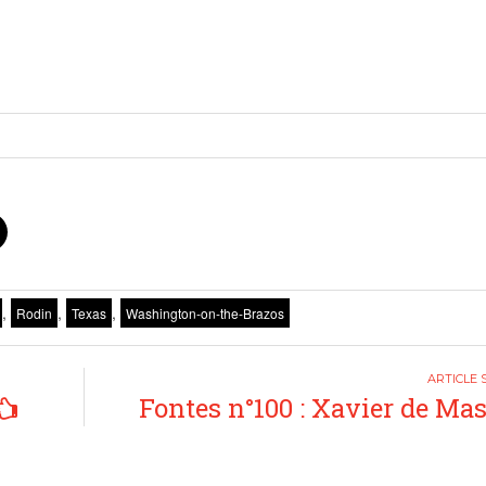
,
,
,
Rodin
Texas
Washington-on-the-Brazos
Fontes n°100 : Xavier de Ma