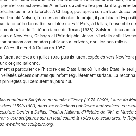
premier contact avec les Américains avait eu lieu pendant la guerre lor
éricaine comme interprète. A Chicago, peu après son arrivée, Josset ou
c Donald Nelson, l’un des architectes du projet, il participa à l’Exposit
nda pour la décoration sculptée de Fair Park, à Dallas, l’ensemble de
 du centenaire de l’indépendance du Texas (1936). Suivirent deux année
rs à New York, Chicago et Philadelphie, Josset s’installa définitiveme
de nombreuses commandes publiques et privées, dont les bas-reliefs
 Waco. Il meurt à Dallas en 1957.
ss furent achevés en juillet 1936 puis ils furent expédiés vers New York 
 d’origine italienne.
 si particulier de l’histoire des Etats-Unis où l’un des Etats, le seul 
s velléités sécessionnistes qui refont régulièrement surface. La reconn
privilégiés qui perdurent aujourd’hui.
 Documentation Sculpture au musée d’Orsay (1978-2009), Laure de Ma
çaises (1500-1960) dans les collections publiques américaines, en part
lpture Center à Dallas, l’Institut National d’Histoire de l’Art, le Musée 
ron 9 000 sculptures sur un total estimé à 15/20 000 sculptures, le Rép
esse www.frenchsculpture.org.