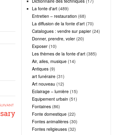
Dictionnaire des techniques
(17)
La fonte d'art
(489)
Entretien – restauration
(68)
La diffusion de la fonte d'art
(70)
Catalogues : vendre sur papier
(24)
Donner, prendre, voler
(20)
Exposer
(10)
Les thèmes de la fonte d'art
(385)
Air, ailes, musique
(14)
Antiques
(9)
art funéraire
(31)
Art nouveau
(12)
Eclairage – lumière
(15)
Equipement urbain
(51)
Fontaines
(86)
ssary
Fonte domestique
(22)
Fontes animalières
(30)
Fontes religieuses
(32)