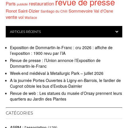
revue de presse
restauration
Paris
publicité
Ronot
Saint-Dizier
Sommevoire
Val d'Osne
Santiago du Chili
vente
vol
Wallace
ARTICLES RÉCENTS
Exposition de Dommartin-le-Franc : cru 2026 : affiche de
l’exposition : 1900 revu par l’IA
Revue de presse : l’Union annonce l’Exposition de
Dommartin-le-Franc
Week-end médiéval à Metallurgic Park – juillet 2026
A la journée Portes Ouvertes à Ligny-en-Barrois, le fardier de
Cugnot côtoie les bus d’Evobus-Daimler
Revue de web : Les statues du musée d’Orsay prennent leurs
quartiers au Jardin des Plantes
CATÉGORIES
ASPM : l'association
(129)