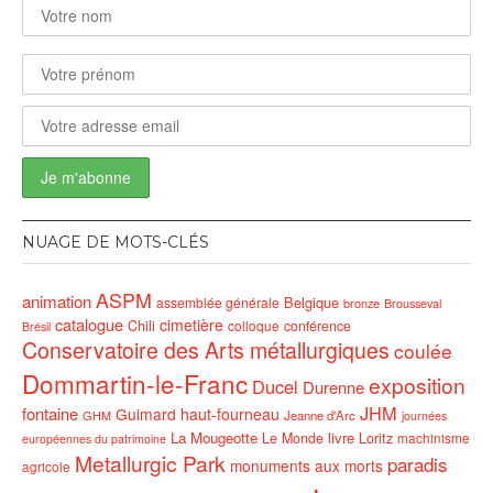
NUAGE DE MOTS-CLÉS
ASPM
animation
Belgique
assemblée générale
bronze
Brousseval
catalogue
cimetière
Chili
conférence
colloque
Brésil
Conservatoire des Arts métallurgiques
coulée
Dommartin-le-Franc
exposition
Ducel
Durenne
JHM
fontaine
Guimard
haut-fourneau
GHM
Jeanne d'Arc
journées
La Mougeotte
livre
Le Monde
Loritz
machinisme
européennes du patrimoine
Metallurgic Park
paradis
monuments aux morts
agricole