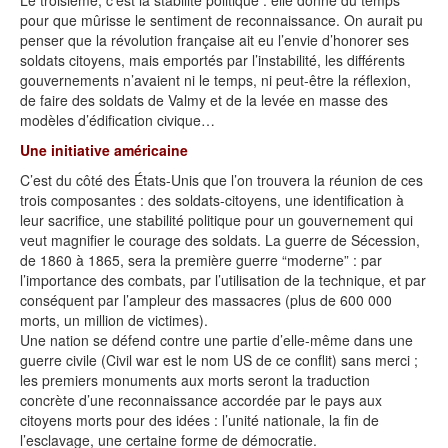
Le troisième, c’est la stabilité politique : elle donne du temps
pour que mûrisse le sentiment de reconnaissance. On aurait pu
penser que la révolution française ait eu l’envie d’honorer ses
soldats citoyens, mais emportés par l’instabilité, les différents
gouvernements n’avaient ni le temps, ni peut-être la réflexion,
de faire des soldats de Valmy et de la levée en masse des
modèles d’édification civique…
Une initiative américaine
C’est du côté des États-Unis que l’on trouvera la réunion de ces
trois composantes : des soldats-citoyens, une identification à
leur sacrifice, une stabilité politique pour un gouvernement qui
veut magnifier le courage des soldats. La guerre de Sécession,
de 1860 à 1865, sera la première guerre “moderne” : par
l’importance des combats, par l’utilisation de la technique, et par
conséquent par l’ampleur des massacres (plus de 600 000
morts, un million de victimes).
Une nation se défend contre une partie d’elle-même dans une
guerre civile (Civil war est le nom US de ce conflit) sans merci ;
les premiers monuments aux morts seront la traduction
concrète d’une reconnaissance accordée par le pays aux
citoyens morts pour des idées : l’unité nationale, la fin de
l’esclavage, une certaine forme de démocratie.