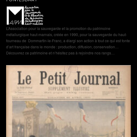
L’Association pour la sauvegarde et la promotion du patrimoine
métallurgique haut-marnais, créée en 1990, pour la sauvegarde du haut-
fourneau de Dommartin-le-Franc, a élargi son action à tout ce qui est fonte
d’art française dans le monde : production, diffusion, conservation…
Découvrez ce patrimoine et n’hésitez pas à rejoindre nos rangs…