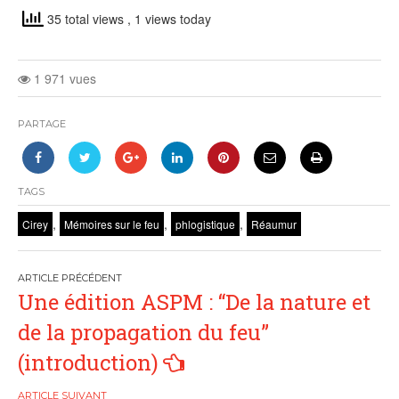
35 total views
, 1 views today
1 971 vues
PARTAGE
TAGS
,
,
,
Cirey
Mémoires sur le feu
phlogistique
Réaumur
Navigation
Une édition ASPM : “De la nature et
de
de la propagation du feu”
l’article
(introduction)