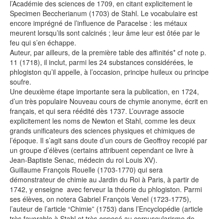
l’Académie des sciences de 1709, en citant explicitement le
Specimen Beccherianum (1703) de Stahl. Le vocabulaire est
encore imprégné de l’influence de Paracelse : les métaux
meurent lorsqu’ils sont calcinés ; leur âme leur est ôtée par le
feu qui s’en échappe.
Auteur, par ailleurs, de la première table des affinités* cf note p.
11 (1718), il inclut, parmi les 24 substances considérées, le
phlogiston qu’il appelle, à l’occasion, principe huileux ou principe
soufre.
Une deuxième étape importante sera la publication, en 1724,
d’un très populaire Nouveau cours de chymie anonyme, écrit en
français, et qui sera réédité dès 1737. L’ouvrage associe
explicitement les noms de Newton et Stahl, comme les deux
grands unificateurs des sciences physiques et chimiques de
l’époque. Il s’agit sans doute d’un cours de Geoffroy recopié par
un groupe d’élèves (certains attribuent cependant ce livre à
Jean-Baptiste Senac, médecin du roi Louis XV).
Guillaume François Rouelle (1703-1770) qui sera
démonstrateur de chimie au Jardin du Roi à Paris, à partir de
1742, y enseigne avec ferveur la théorie du phlogiston. Parmi
ses élèves, on notera Gabriel François Venel (1723-1775),
l’auteur de l’article “Chimie” (1753) dans l’Encyclopédie (article
très favorable à Stahl et très opposé au corpuscularisme de