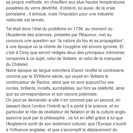
sa propre méthode, en chauffant aux plus hautes températures
possibles du verre dévitrifié, d’obtenir, lui aussi, de la vraie
porcelaine ; il échoue, mais l’impulsion pour une industrie
nationale est lancée.
Tel était donc l’état du problème en 1738, au moment où
l’Académie des sciences, présidée par Réaumur, met au
concours une question sur “la nature du feu et sa propagation”,
à une époque où la chimie de l’oxygène est encore ignorée. Et
c’est à Cirey que seront rédigés deux des principaux mémoires
consacrés à ce sujet, celui de Voltaire, et celui de la marquise
du Châtelet.
Notre époque se targue volontiers d’avoir rectifié le contresens
commis par le XVIIIème siècle, qui voyait en Voltaire le
continuateur de Racine, alors que ce sont aujourd’hui ses
contes, brillants, incisifs, surréalistes, qui font sa célébrité, ainsi
que sa correspondance et son oeuvre polémiste.
On peut se demander si elle n’en commet pas un second, en
laissant dans l’ombre l’intérêt qu’il a porté à la science, et en
particulier le rôle de révélateur de Newton et de la culture anglo-
saxonne joué par le philosophe ; ce fut en effet grâce à lui que
l’Angleterre sortit de son isolement culturel, que l’Europe s’ouvrit
à l’influence anglaise, et que s’accomplit le déplacement du