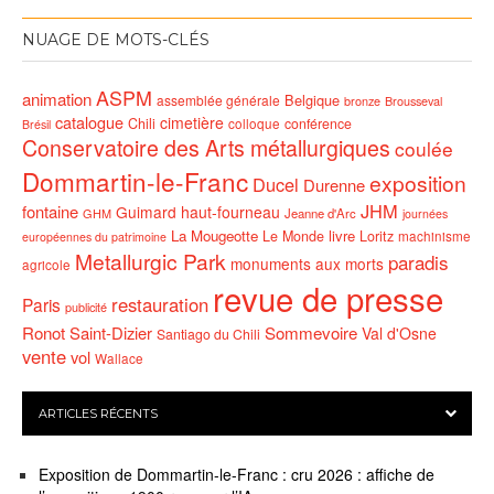
NUAGE DE MOTS-CLÉS
ASPM
animation
Belgique
assemblée générale
bronze
Brousseval
catalogue
cimetière
Chili
conférence
colloque
Brésil
Conservatoire des Arts métallurgiques
coulée
Dommartin-le-Franc
exposition
Ducel
Durenne
JHM
fontaine
Guimard
haut-fourneau
GHM
Jeanne d'Arc
journées
La Mougeotte
livre
Le Monde
Loritz
machinisme
européennes du patrimoine
Metallurgic Park
paradis
monuments aux morts
agricole
revue de presse
restauration
Paris
publicité
Ronot
Saint-Dizier
Sommevoire
Val d'Osne
Santiago du Chili
vente
vol
Wallace
ARTICLES RÉCENTS
Exposition de Dommartin-le-Franc : cru 2026 : affiche de