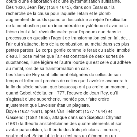
doute d’une élaboration et d’une systématisation suffisante.
Dès 1630, Jean Rey (1584-1645), dans son Essai sur la
recherche de la cause pour laquelle l’étain et le plomb
augmentent de poids quand on les calcine a rejeté l’explication
de la combustion par un impondérable mystérieux et avancé la
thèse (tout à fait révolutionnaire pour l’époque) que dans le
processus en question l’agent de transformation est en fait de…
l’air qui s’attache, lors de la combustion, au métal dans ses plus
petites parties. Le corps gonfle comme le ferait du sable imbibé
d’eau. Il pose même que l’air est constitué de deux sortes de
substances, l’une légère et l’autre lourde qui est celle qui adhère
au métal, lors de sa transformation en calx.
Les idées de Rey sont tellement éloignées de celles de son
temps et tellement proches de celles que Lavoisier avancera à
la fin du siècle suivant que beaucoup ont pu croire un moment,
quand Gobet réédita, en 1777, l’oeuvre de Jean Rey, qu’il
s’agissait d’une supercherie, montée pour faire croire
injustement que Lavoisier était un plagiaire.
Boyle (1627-1691), après Van Helmont (1577-1644) et
Gassendi (1592-1655), attaque dans son Sceptical Chymist
(1661) la théorie aristotélicienne des quatre éléments et son
avatar paracelsien, la théorie des trois principes : mercure,
soufre et sel. Selon lui, le feu n’est pas un élément ou un