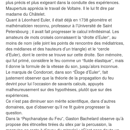
plus précis et plus exigeant dans la conduite des expériences.
Maupertuis apprécia le travail de Voltaire. Il le lui fit dire par
madame du Châtelet.
Quant à Léonhard Euler, il était déjà en 1738 géomètre et
mathématicien reconnu, professeur à l’Université de Saint
Petersbourg ; il avait fait progresser le calcul infinitésimal. Les
amateurs de mots croisés connaissent la “droite d’Euler”, au
moins de nom (elle joint les points de rencontre des médiatrices,
des médianes et des hauteurs d’un triangle) et le “cercle
d’Euler), dont le centre se trouve sur cette droite. Son mémoire,
qui fut primé, considère le feu comme un “fluide élastique”, mais
il donne la formule de la vitesse du son, jusqu’alors inconnue.
Le marquis de Condorcet, dans son “Éloge d’Euler”, fait
justement observer que la théorie de la propagation du feu
devint pour lui l’occasion de savants calculs, appuyés
malheureusement sur des hypothèses, plutôt que sur des
expériences.
Ce n’est pas diminuer son mérite scientifique, dans d’autres
domaines, que d’observer qu’il ne fit guère progresser la
question.
Dans la “Psychanalyse du Feu”, Gaston Bachelard observe qu’à
propose des étincelles tirées du silex par la percussion, la