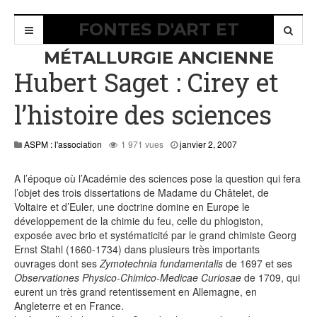
FONTES D'ART ET
MÉTALLURGIE ANCIENNE
Hubert Saget : Cirey et
l’histoire des sciences
juillet
ASPM : l'association
1 971 vues
janvier 2, 2007
28,
2015
A l’époque où l’Académie des sciences pose la question qui fera
l’objet des trois dissertations de Madame du Châtelet, de
Voltaire et d’Euler, une doctrine domine en Europe le
développement de la chimie du feu, celle du phlogiston,
exposée avec brio et systématicité par le grand chimiste Georg
Ernst Stahl (1660-1734) dans plusieurs très importants
ouvrages dont ses
Zymotechnia fundamentalis
de 1697 et ses
Observationes Physico-Chimico-Medicae Curiosae
de 1709, qui
eurent un très grand retentissement en Allemagne, en
Angleterre et en France.