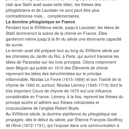
clair que Stahl avait aussi cette idée), les thèses des
phlogisticiens et de Lavoisier ne sont peut-être plus
contradictoires mais… complémentaires.
La doctrine phlogistique en France
Pendant tout le XVIIIème siècle, jusqu’à Lavoisier, les idées de
Stahl domineront la scène de la chimie en France. Elles
garderont même jusqu’à la fin du siècle une étonnante capacité
de survie.
Le terrain avait été préparé tout au long du XVIIème siècle par
les chimistes du Jardin du Roi, à Paris, qui auront transmis les
idées de Paracelse sur les trois principes. Citons notamment
Jean Béguin qui publie en 1610 des Éléments de chimie
reprenant les idées des iatrochimistes sur le principe
inflammable, Nicolas Le Fevre (1615-1669) et son Traicté de la
chymie de 1660 et, surtout, Nicolas Lémery (1645-1715) dont le
très important Cours de chymie de 1675 eut une influence
considérable en France. Lémery, à la fois, reprend les thèses du
principe soufre et adhère aux thèses mécanistes et
corpusculaires de l’anglais Robert Boyle.
Au XVIIIème siècle, la doctrine stahlienne du phlogistique est
propagée, dès le début du siècle, par Étienne François Geoffroy,
dit l’Aîné (1672-1731), qui l’expose dans une communication à