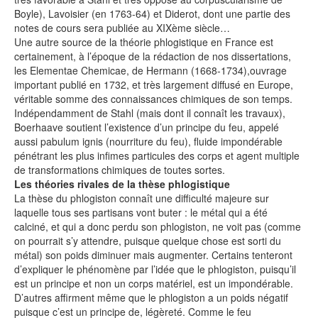
Boyle), Lavoisier (en 1763-64) et Diderot, dont une partie des
notes de cours sera publiée au XIXème siècle…
Une autre source de la théorie phlogistique en France est
certainement, à l’époque de la rédaction de nos dissertations,
les Elementae Chemicae, de Hermann (1668-1734),ouvrage
important publié en 1732, et très largement diffusé en Europe,
véritable somme des connaissances chimiques de son temps.
Indépendamment de Stahl (mais dont il connaît les travaux),
Boerhaave soutient l’existence d’un principe du feu, appelé
aussi pabulum ignis (nourriture du feu), fluide impondérable
pénétrant les plus infimes particules des corps et agent multiple
de transformations chimiques de toutes sortes.
Les théories rivales de la thèse phlogistique
La thèse du phlogiston connaît une difficulté majeure sur
laquelle tous ses partisans vont buter : le métal qui a été
calciné, et qui a donc perdu son phlogiston, ne voit pas (comme
on pourrait s’y attendre, puisque quelque chose est sorti du
métal) son poids diminuer mais augmenter. Certains tenteront
d’expliquer le phénomène par l’idée que le phlogiston, puisqu’il
est un principe et non un corps matériel, est un impondérable.
D’autres affirment même que le phlogiston a un poids négatif
puisque c’est un principe de, légèreté. Comme le feu