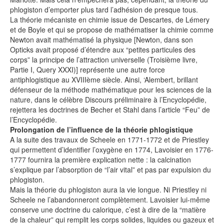
phlogiston d’emporter plus tard l’adhésion de presque tous.
La théorie mécaniste en chimie issue de Descartes, de Lémery
et de Boyle et qui se propose de mathématiser la chimie comme
Newton avait mathématisé la physique [Newton, dans son
Opticks avait proposé d’étendre aux “petites particules des
corps” la principe de l’attraction universelle (Troisième livre,
Partie I, Query XXXI)] représente une autre force
antiphlogistique au XVIIIème siècle. Ainsi, ‘Alembert, brillant
défenseur de la méthode mathématique pour les sciences de la
nature, dans le célèbre Discours préliminaire à l’Encyclopédie,
rejettera les doctrines de Becher et Stahl dans l’article “Feu” de
l’Encyclopédie.
Prolongation de l’influence de la théorie phlogistique
A la suite des travaux de Scheele en 1771-1772 et de Priestley
qui permettent d’identifier l’oxygène en 1774, Lavoisier en 1776-
1777 fournira la première explication nette : la calcination
s’explique par l’absorption de “l’air vital” et pas par expulsion du
phlogiston.
Mais la théorie du phlogiston aura la vie longue. Ni Priestley ni
Scheele ne l’abandonneront complètement. Lavoisier lui-même
conserve une doctrine du calorique, c’est à dire de la “matière
de la chaleur” qui remplit les corps solides, liquides ou gazeux et