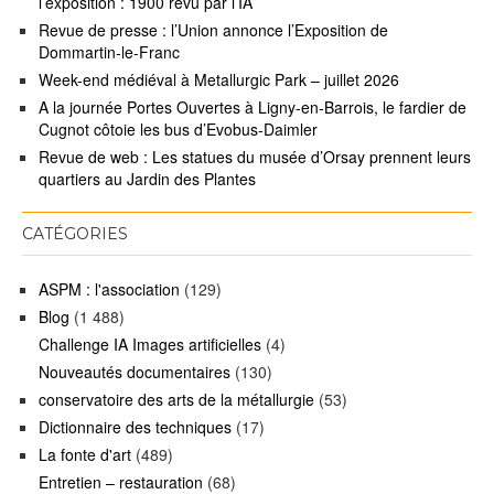
l’exposition : 1900 revu par l’IA
Revue de presse : l’Union annonce l’Exposition de
Dommartin-le-Franc
Week-end médiéval à Metallurgic Park – juillet 2026
A la journée Portes Ouvertes à Ligny-en-Barrois, le fardier de
Cugnot côtoie les bus d’Evobus-Daimler
Revue de web : Les statues du musée d’Orsay prennent leurs
quartiers au Jardin des Plantes
CATÉGORIES
ASPM : l'association
(129)
Blog
(1 488)
Challenge IA Images artificielles
(4)
Nouveautés documentaires
(130)
conservatoire des arts de la métallurgie
(53)
Dictionnaire des techniques
(17)
La fonte d'art
(489)
Entretien – restauration
(68)