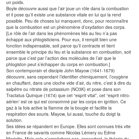
un poids.
Boyle découvre aussi que l’air joue un rôle dans la combustion
et il pose qu’il existe une substance vitale en lui qui la rend
possible. Peu de choses lui manquent, donc, pour reconnaître
que la combustion est un phénomène d’oxydation des corps.
[Le rôle de l’air dans les phénomènes liés au feu n’a pas
échappé aux phlogisticiens. Pour eux, il remplit bien une
fonction indispensable, soit parce qu’il contracte et tient
ensemble le principe du feu et la substance en combustion, soit
parce que c’est par l’action des molécules de l’air que le
phlogiston peut s’échapper du corps en combustion.]
Son contemporain et disciple John Mayow (1641-1679)
découvre, sans cependant l’identifier chimiquement, l’oxygène
en chauffant, dans une cloche vide d’air, du nitre, c’est à dire du
salpêtre ou nitrate de potassium (NO3K) et pose dans son
Tractatus Quinque (1674) que cet “esprit vital”, cet “esprit nitro-
aérien’ est ce qui est consommé par les corps en ignition. Ce
gaz à la fois active la flamme de la bougie et facilite la
respiration des souris. Mayow, lui aussi, touche du doigt la
solution.
Ses idées se répandent en Europe. Elles sont connues très vite
en France de savants comme Nicolas Lémery ou Edme
Mariotte. Mais cela n’empêchera pas, cependant, la théorie du