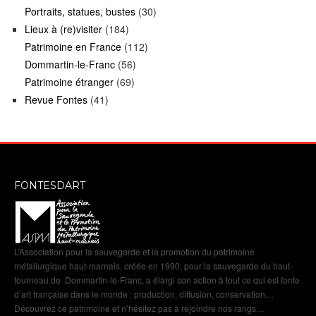
Portraits, statues, bustes
(30)
Lieux à (re)visiter
(184)
Patrimoine en France
(112)
Dommartin-le-Franc
(56)
Patrimoine étranger
(69)
Revue Fontes
(41)
FONTESDART
L’Association pour la sauvegarde et la promotion du patrimoine
métallurgique haut-marnais, créée en 1990, pour la sauvegarde du haut-
fourneau de Dommartin-le-Franc, a élargi son action à tout ce qui est fonte
d’art française dans le monde : production, diffusion, conservation…
Découvrez ce patrimoine et n’hésitez pas à rejoindre nos rangs…