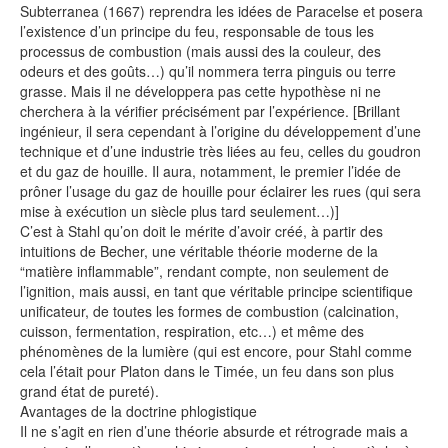
Subterranea (1667) reprendra les idées de Paracelse et posera
l’existence d’un principe du feu, responsable de tous les
processus de combustion (mais aussi des la couleur, des
odeurs et des goûts…) qu’il nommera terra pinguis ou terre
grasse. Mais il ne développera pas cette hypothèse ni ne
cherchera à la vérifier précisément par l’expérience. [Brillant
ingénieur, il sera cependant à l’origine du développement d’une
technique et d’une industrie très liées au feu, celles du goudron
et du gaz de houille. Il aura, notamment, le premier l’idée de
prôner l’usage du gaz de houille pour éclairer les rues (qui sera
mise à exécution un siècle plus tard seulement…)]
C’est à Stahl qu’on doit le mérite d’avoir créé, à partir des
intuitions de Becher, une véritable théorie moderne de la
“matière inflammable”, rendant compte, non seulement de
l’ignition, mais aussi, en tant que véritable principe scientifique
unificateur, de toutes les formes de combustion (calcination,
cuisson, fermentation, respiration, etc…) et même des
phénomènes de la lumière (qui est encore, pour Stahl comme
cela l’était pour Platon dans le Timée, un feu dans son plus
grand état de pureté).
Avantages de la doctrine phlogistique
Il ne s’agit en rien d’une théorie absurde et rétrograde mais a