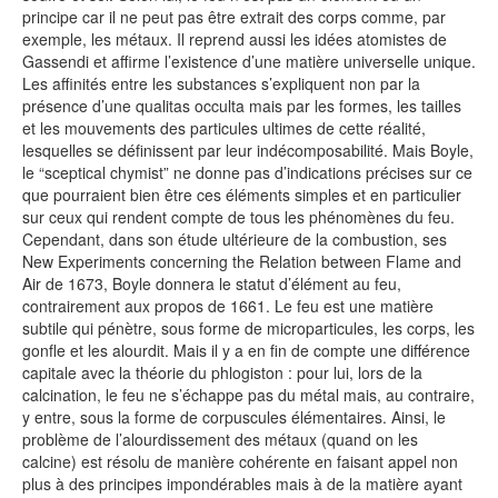
principe car il ne peut pas être extrait des corps comme, par
exemple, les métaux. Il reprend aussi les idées atomistes de
Gassendi et affirme l’existence d’une matière universelle unique.
Les affinités entre les substances s’expliquent non par la
présence d’une qualitas occulta mais par les formes, les tailles
et les mouvements des particules ultimes de cette réalité,
lesquelles se définissent par leur indécomposabilité. Mais Boyle,
le “sceptical chymist” ne donne pas d’indications précises sur ce
que pourraient bien être ces éléments simples et en particulier
sur ceux qui rendent compte de tous les phénomènes du feu.
Cependant, dans son étude ultérieure de la combustion, ses
New Experiments concerning the Relation between Flame and
Air de 1673, Boyle donnera le statut d’élément au feu,
contrairement aux propos de 1661. Le feu est une matière
subtile qui pénètre, sous forme de microparticules, les corps, les
gonfle et les alourdit. Mais il y a en fin de compte une différence
capitale avec la théorie du phlogiston : pour lui, lors de la
calcination, le feu ne s’échappe pas du métal mais, au contraire,
y entre, sous la forme de corpuscules élémentaires. Ainsi, le
problème de l’alourdissement des métaux (quand on les
calcine) est résolu de manière cohérente en faisant appel non
plus à des principes impondérables mais à de la matière ayant