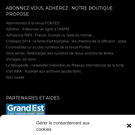
ABONNEZ-VOUS, ADHÉREZ : NOTRE BOUTIQUE
PROPOSE
Abonnement à la revue FONTES
Adhérer - S'abonner en ligne à l'ASPM
Adhésions RIFA : France, Europe ou reste du monde...
Colloque 2014 : la fonte d'art française : les chemins de la diffusion : actes
Commander un ou des numéros de la revue Fontes
Hors séries. Télécharger des numéros de revue enrichis de textes,
d'images, de liens...
La Mougeotte : newsletter (infolettre) du Réseau international de la fonte
d'art RIFA - Accéder aux archives (accès libre)
Non classé
PARTENAIRES ET AIDES
Gérer le consentement aux
cookies