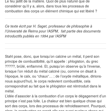
Le feu jaillit de la matière. Quoi de plus naturel que de
considérer qu’il y a, alors, dans tous les processus de
combustion des corps un élément chimique qui est libéré ?
Ce texte écrit par H. Saget, professeur de philosophie à
l’Université de Reims pour l’ASPM, fait partie des documents
introductifs publiés en 1994 par l’ASPM
Stahl pose, donc, que lorsqu’on calcine un métal, il perd son
principe de combustibilité, qu’il appelle : phlogiston, du grec
?????, brûlé, enflammé. Et, puisqu’on observe qu’à l’inverse,
lorsque l’on réduit du métal calciné (ou, comme on disait à
l’époque, le calx, ou “chaux”… ; de l’oxyde métallique, dirions-
nous aujourd’hui), le corps redevient combustible, cela
correspondrait au fait que le phlogiston est réintroduit dans le
métal.
L’idée d’associer à la combustion d’un corps le dégagement d’un
principe n’est pas folle. La chaleur est bien quelque chose qui
sort des corps, lors des processus de refroidissement. Pourquoi,
alors, la combustion ne serait-elle pas aussi quelque chose qui