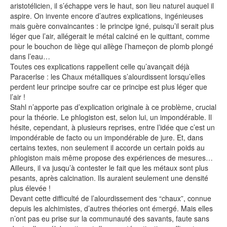
aristotélicien, il s’échappe vers le haut, son lieu naturel auquel il
aspire. On invente encore d’autres explications, ingénieuses
mais guère convaincantes : le principe igné, puisqu’il serait plus
léger que l’air, allégerait le métal calciné en le quittant, comme
pour le bouchon de liège qui allège l’hameçon de plomb plongé
dans l’eau…
Toutes ces explications rappellent celle qu’avançait déjà
Paracerlse : les Chaux métalliques s’alourdissent lorsqu’elles
perdent leur principe soufre car ce principe est plus léger que
l’air !
Stahl n’apporte pas d’explication originale à ce problème, crucial
pour la théorie. Le phlogiston est, selon lui, un impondérable. Il
hésite, cependant, à plusieurs reprises, entre l’idée que c’est un
impondérable de facto ou un impondérable de jure. Et, dans
certains textes, non seulement il accorde un certain poids au
phlogiston mais même propose des expériences de mesures…
Ailleurs, il va jusqu’à contester le fait que les métaux sont plus
pesants, après calcination. Ils auraient seulement une densité
plus élevée !
Devant cette difficulté de l’alourdissement des “chaux”, connue
depuis les alchimistes, d’autres théories ont émergé. Mais elles
n’ont pas eu prise sur la communauté des savants, faute sans