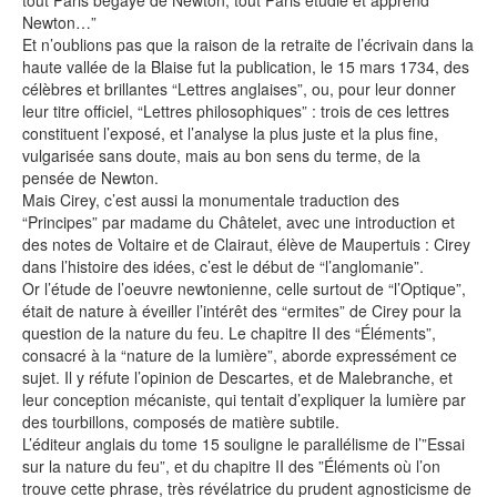
tout Paris bégaye de Newton, tout Paris étudie et apprend
Newton…”
Et n’oublions pas que la raison de la retraite de l’écrivain dans la
haute vallée de la Blaise fut la publication, le 15 mars 1734, des
célèbres et brillantes “Lettres anglaises”, ou, pour leur donner
leur titre officiel, “Lettres philosophiques” : trois de ces lettres
constituent l’exposé, et l’analyse la plus juste et la plus fine,
vulgarisée sans doute, mais au bon sens du terme, de la
pensée de Newton.
Mais Cirey, c’est aussi la monumentale traduction des
“Principes” par madame du Châtelet, avec une introduction et
des notes de Voltaire et de Clairaut, élève de Maupertuis : Cirey
dans l’histoire des idées, c’est le début de “l’anglomanie”.
Or l’étude de l’oeuvre newtonienne, celle surtout de “l’Optique”,
était de nature à éveiller l’intérêt des “ermites” de Cirey pour la
question de la nature du feu. Le chapitre II des “Éléments”,
consacré à la “nature de la lumière”, aborde expressément ce
sujet. Il y réfute l’opinion de Descartes, et de Malebranche, et
leur conception mécaniste, qui tentait d’expliquer la lumière par
des tourbillons, composés de matière subtile.
L’éditeur anglais du tome 15 souligne le parallélisme de l’”Essai
sur la nature du feu”, et du chapitre II des ”Éléments où l’on
trouve cette phrase, très révélatrice du prudent agnosticisme de