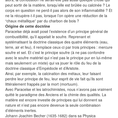
peut sortir de la matière, lorsqu’elle est brûlée ou calcinée ? Le
corps en question ne perd-il pas alors de son inflammabilité ? Et
ne la récupère-t-il pas, lorsque l’on opère une réduction de la
“chaux métallique” par du charbon de bois ?
Origine de cette doctrine
Paracelse déjà avait posé l’existence d’un principe général de
combustibilité, qu’il appelait le soufre. Reprenant et
systématisant la doctrine classique des quatre éléments (eau,
terre, air et feu), il remplace ceux-ci par trois principes : mercure
soufre et sel. Et c’est le principe soufre (à ne pas confondre
avec le soufre matériel qui n’est pas le principe pur en lui-même
mais seulement un mixte) qui va jouer le rôle du feu de la
doctrine classique d’Empédocle et d’Aristote.
Ainsi, par exemple, la calcination des métaux, leur faisant
perdre leur principe de feu, leur esprit de vie fait qu’ils sont
littéralement frappés par la mort (mortuum).
Avec Paracelse et les iatrochimistes, nous n’avons pas vraiment
quitté le paradigme des Anciens et la chimie des qualités. La
matière est encore investie de principes qui lui donnent sa
nature et n’est pas encore devenue la seule combinaison
d’éléments inertes.
Johann Joachim Becher (1635-1682) dans sa Physica