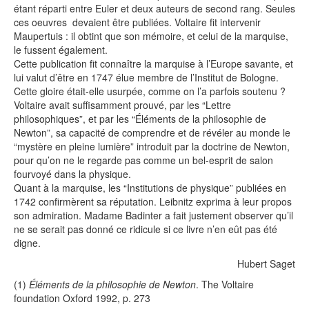
étant réparti entre Euler et deux auteurs de second rang. Seules
ces oeuvres devaient être publiées. Voltaire fit intervenir
Maupertuis : il obtint que son mémoire, et celui de la marquise,
le fussent également.
Cette publication fit connaître la marquise à l’Europe savante, et
lui valut d’être en 1747 élue membre de l’Institut de Bologne.
Cette gloire était-elle usurpée, comme on l’a parfois soutenu ?
Voltaire avait suffisamment prouvé, par les “Lettre
philosophiques”, et par les “Éléments de la philosophie de
Newton”, sa capacité de comprendre et de révéler au monde le
“mystère en pleine lumière” introduit par la doctrine de Newton,
pour qu’on ne le regarde pas comme un bel-esprit de salon
fourvoyé dans la physique.
Quant à la marquise, les “Institutions de physique” publiées en
1742 confirmèrent sa réputation. Leibnitz exprima à leur propos
son admiration. Madame Badinter a fait justement observer qu’il
ne se serait pas donné ce ridicule si ce livre n’en eût pas été
digne.
Hubert Saget
(1)
Éléments de la philosophie de Newton
. The Voltaire
foundation Oxford 1992, p. 273