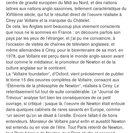
centre de gravité européen du Midi au Nord, et des nations
latines aux nations anglo-saxonnes, tellement caractéristique du
XVIIIème siècle, qui fut le résultat direct de l’oeuvre réalisée à
Cirey par Voltaire et la marquise du Châtelet.
De cela, les Anglais sont beaucoup plus vivement conscients
que nous ne le sommes en France : on découvre parfois son
pays par les yeux de l’étranger, et j’ai pu me convaincre, à
l’occasion de visites de chaînes de télévision anglaises, et
même allemandes à Cirey, pour le bicentenaire de sa mort, en
1978, que Voltaire est perçu dans le monde anglo-saxon avant
tout comme le médiateur, le promoteur de Newton et de la
culture anglaise sur le continent.
La “Voltaire foundation”, d’Oxford, vient précisément de publier
le tome 15 des oeuvres complètes de Voltaire, consacré aux
“Éléments de la philosophie de Newton”, réalisés à Cirey. Le
retentissement fut tout de suite considérable. Le “Journal de
Trévoux” analyse fort bien les conséquences de ce petit
ouvrage, si critiqué : jusque là, l’oeuvre de Newton était enfouie
dans quelques cabinets de rares savants en Europe, comme
“un secret qu’on se disait à l’oreille. Encore fallait-il de bons
entendeurs. Monsieur de Voltaire parut enfin et aussitôt Newton
est entendu ou en voie de l’être. Tout Paris retentit de Newton,