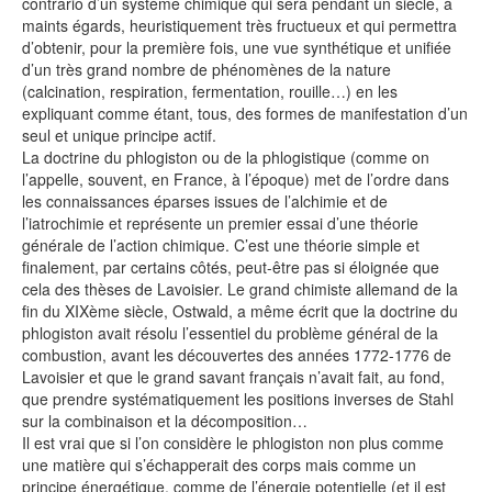
contrario d’un système chimique qui sera pendant un siècle, à
maints égards, heuristiquement très fructueux et qui permettra
d’obtenir, pour la première fois, une vue synthétique et unifiée
d’un très grand nombre de phénomènes de la nature
(calcination, respiration, fermentation, rouille…) en les
expliquant comme étant, tous, des formes de manifestation d’un
seul et unique principe actif.
La doctrine du phlogiston ou de la phlogistique (comme on
l’appelle, souvent, en France, à l’époque) met de l’ordre dans
les connaissances éparses issues de l’alchimie et de
l’iatrochimie et représente un premier essai d’une théorie
générale de l’action chimique. C’est une théorie simple et
finalement, par certains côtés, peut-être pas si éloignée que
cela des thèses de Lavoisier. Le grand chimiste allemand de la
fin du XIXème siècle, Ostwald, a même écrit que la doctrine du
phlogiston avait résolu l’essentiel du problème général de la
combustion, avant les découvertes des années 1772-1776 de
Lavoisier et que le grand savant français n’avait fait, au fond,
que prendre systématiquement les positions inverses de Stahl
sur la combinaison et la décomposition…
Il est vrai que si l’on considère le phlogiston non plus comme
une matière qui s’échapperait des corps mais comme un
principe énergétique, comme de l’énergie potentielle (et il est