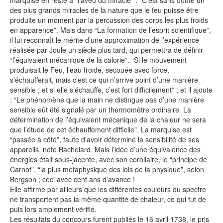
marquise en reste à “l’aveu du miracle” : “C’est sans doute un
des plus grands miracles de la nature que le feu puisse être
produite un moment par la percussion des corps les plus froids
en apparence”. Mais dans “La formation de l’esprit scientifique”,
il lui reconnaît le mérite d’une approximation de l’expérience
réalisée par Joule un siècle plus tard, qui permettra de définir
“l’équivalent mécanique de la calorie”. “Si le mouvement
produisait le Feu, l’eau froide, secouée avec force,
s’échaufferait, mais c’est ce qui n’arrive point d’une manière
sensible ; et si elle s’échauffe, c’est fort difficilement” ; et il ajoute
: “Le phénomène que la main ne distingue pas d’une manière
sensible eût été signalé par un thermomètre ordinaire. La
détermination de l’équivalent mécanique de la chaleur ne sera
que l’étude de cet échauffement difficile”. La marquise est
“passée à côté”, faute d’avoir déterminé la sensibilité de ses
appareils, note Bachelard. Mais l’idée d’une équivalence des
énergies était sous-jacente, avec son corollaire, le “principe de
Carnot”, “la plus métaphysique des lois de la physique”, selon
Bergson ; ceci avec cent ans d’avance !
Elle affirme par ailleurs que les différentes couleurs du spectre
ne transportent pas la même quantité de chaleur, ce qui fut de
puis lors amplement vérifié.
Les résultats du concours furent publiés le 16 avril 1738, le pris