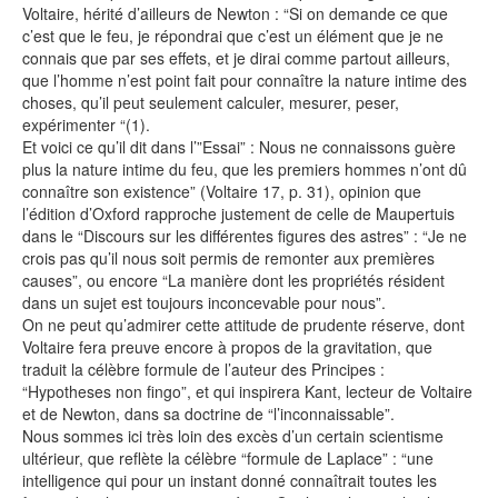
Voltaire, hérité d’ailleurs de Newton : “Si on demande ce que
c’est que le feu, je répondrai que c’est un élément que je ne
connais que par ses effets, et je dirai comme partout ailleurs,
que l’homme n’est point fait pour connaître la nature intime des
choses, qu’il peut seulement calculer, mesurer, peser,
expérimenter “(1).
Et voici ce qu’il dit dans l’”Essai” : Nous ne connaissons guère
plus la nature intime du feu, que les premiers hommes n’ont dû
connaître son existence” (Voltaire 17, p. 31), opinion que
l’édition d’Oxford rapproche justement de celle de Maupertuis
dans le “Discours sur les différentes figures des astres” : “Je ne
crois pas qu’il nous soit permis de remonter aux premières
causes”, ou encore “La manière dont les propriétés résident
dans un sujet est toujours inconcevable pour nous”.
On ne peut qu’admirer cette attitude de prudente réserve, dont
Voltaire fera preuve encore à propos de la gravitation, que
traduit la célèbre formule de l’auteur des Principes :
“Hypotheses non fingo”, et qui inspirera Kant, lecteur de Voltaire
et de Newton, dans sa doctrine de “l’inconnaissable”.
Nous sommes ici très loin des excès d’un certain scientisme
ultérieur, que reflète la célèbre “formule de Laplace” : “une
intelligence qui pour un instant donné connaîtrait toutes les