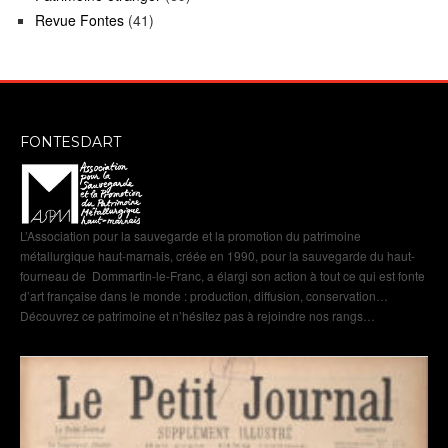
Revue Fontes
(41)
FONTESDART
L’Association pour la sauvegarde et la promotion du patrimoine
métallurgique haut-marnais, créée en 1990, pour la sauvegarde du haut-
fourneau de Dommartin-le-Franc, a élargi son action à tout ce qui est fonte
d’art française dans le monde : production, diffusion, conservation…
Découvrez ce patrimoine et n’hésitez pas à rejoindre nos rangs…