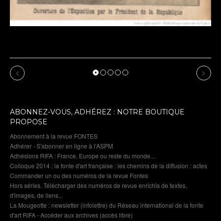
Franc : cru 2026 :
0 revu par l’IA
Previous
Next
ABONNEZ-VOUS, ADHÉREZ : NOTRE BOUTIQUE
PROPOSE
Abonnement à la revue FONTES
Adhérer - S'abonner en ligne à l'ASPM
Adhésions RIFA : France, Europe ou reste du monde...
Colloque 2014 : la fonte d'art française : les chemins de la diffusion : actes
Commander un ou des numéros de la revue Fontes
Hors séries. Télécharger des numéros de revue enrichis de textes,
d'images, de liens...
La Mougeotte : newsletter (infolettre) du Réseau international de la fonte
d'art RIFA - Accéder aux archives (accès libre)