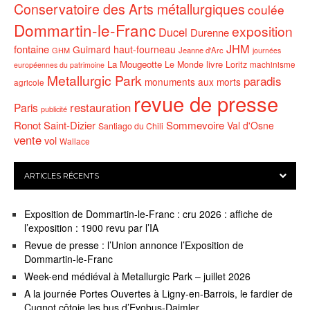
Conservatoire des Arts métallurgiques
coulée
Dommartin-le-Franc
exposition
Ducel
Durenne
JHM
fontaine
Guimard
haut-fourneau
GHM
Jeanne d'Arc
journées
La Mougeotte
livre
Le Monde
Loritz
machinisme
européennes du patrimoine
Metallurgic Park
paradis
monuments aux morts
agricole
revue de presse
restauration
Paris
publicité
Ronot
Saint-Dizier
Sommevoire
Val d'Osne
Santiago du Chili
vente
vol
Wallace
ARTICLES RÉCENTS
Exposition de Dommartin-le-Franc : cru 2026 : affiche de
l’exposition : 1900 revu par l’IA
Revue de presse : l’Union annonce l’Exposition de
Dommartin-le-Franc
Week-end médiéval à Metallurgic Park – juillet 2026
A la journée Portes Ouvertes à Ligny-en-Barrois, le fardier de
Cugnot côtoie les bus d’Evobus-Daimler