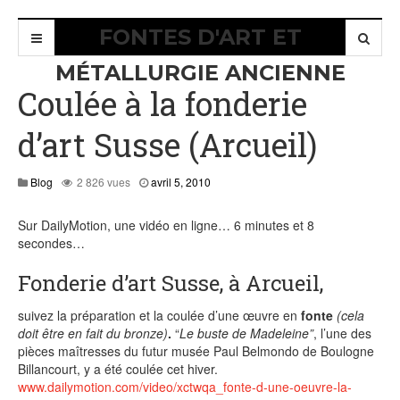
FONTES D'ART ET
MÉTALLURGIE ANCIENNE
Coulée à la fonderie
d’art Susse (Arcueil)
juillet
Blog
2 826 vues
avril 5, 2010
30,
2015
Sur DailyMotion, une vidéo en ligne… 6 minutes et 8
secondes…
Fonderie d’art Susse, à Arcueil,
suivez la préparation et la coulée d’une œuvre en
fonte
(cela
doit être en fait du bronze)
.
“
Le buste de Madeleine”
, l’une des
pièces maîtresses du futur musée Paul Belmondo de Boulogne
Billancourt, y a été coulée cet hiver.
www.dailymotion.com/video/xctwqa_fonte-d-une-oeuvre-la-