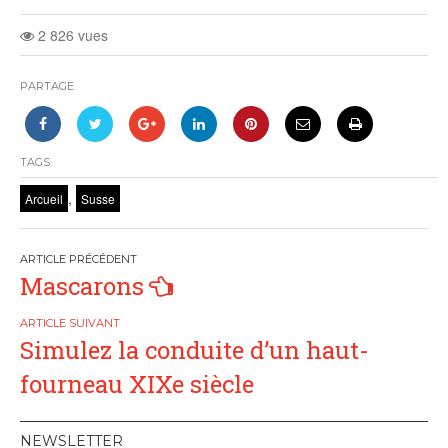
2 826 vues
PARTAGE
TAGS
,
Arcueil
Susse
Navigation
Mascarons
de
l’article
Simulez la conduite d’un haut-
fourneau XIXe siècle
NEWSLETTER