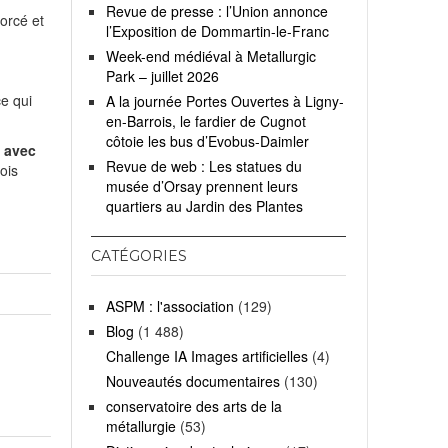
Revue de presse : l’Union annonce
forcé et
l’Exposition de Dommartin-le-Franc
Week-end médiéval à Metallurgic
Park – juillet 2026
ce qui
A la journée Portes Ouvertes à Ligny-
en-Barrois, le fardier de Cugnot
côtoie les bus d’Evobus-Daimler
, avec
Revue de web : Les statues du
ois
musée d’Orsay prennent leurs
quartiers au Jardin des Plantes
CATÉGORIES
ASPM : l'association
(129)
Blog
(1 488)
Challenge IA Images artificielles
(4)
Nouveautés documentaires
(130)
conservatoire des arts de la
métallurgie
(53)