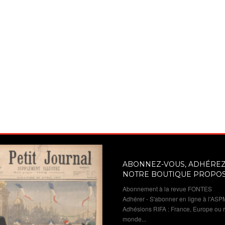
ABONNEZ-VOUS, ADHÉREZ 
NOTRE BOUTIQUE PROPO
Abonnement à la revue FONTES
Adhérer - S'abonner en ligne à l'ASP
Adhésions RIFA : France, Europe ou 
monde...