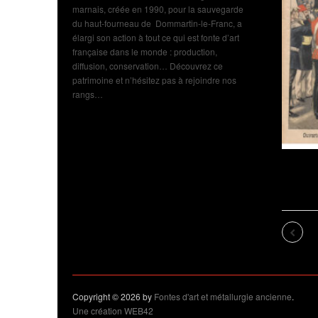
marnais, créée en 1990, pour la sauvegarde
du haut-fourneau de Dommartin-le-Franc, a
élargi son action à tout ce qui est fonte d’art
française dans le monde : production,
diffusion, conservation… Découvrez ce
patrimoine et n’hésitez pas à rejoindre nos
rangs…
Exposition de Domma
Franc : cru 2026 : aff
l’exposition : 1900 re
Previo
Copyright © 2026 by
Fontes d'art et métallurgie ancienne
.
Une création WEB42