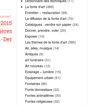
Dictionnaire des techniques
(17)
La fonte d'art
(489)
Entretien – restauration
(68)
La diffusion de la fonte d'art
(70)
 2015
Catalogues : vendre sur papier
(24)
ières
Donner, prendre, voler
(20)
Exposer
(10)
n-Der
Les thèmes de la fonte d'art
(385)
Air, ailes, musique
(14)
Antiques
(9)
art funéraire
(31)
Art nouveau
(12)
Eclairage – lumière
(15)
Equipement urbain
(51)
Fontaines
(86)
Fonte domestique
(22)
Fontes animalières
(30)
Fontes religieuses
(32)