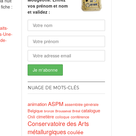
a nuit
vos prénom et nom
 fiche :
et validez :
aits-
rs-Une-
nds
-de-
NUAGE DE MOTS-CLÉS
ASPM
animation
assemblée générale
catalogue
Belgique
bronze
Brousseval
Brésil
cimetière
Chili
conférence
colloque
Conservatoire des Arts
métallurgiques
coulée