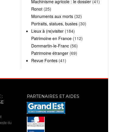
Machinisme agricole : le dossier
(41)
Ronot
(25)
Monuments aux morts
(32)
Portraits, statues, bustes
(30)
Lieux à (re)visiter
(184)
Patrimoine en France
(112)
Dommartin-le-Franc
(56)
Patrimoine étranger
(69)
Revue Fontes
(41)
:
PARTENAIRES ET AIDES
SE
M
reste du