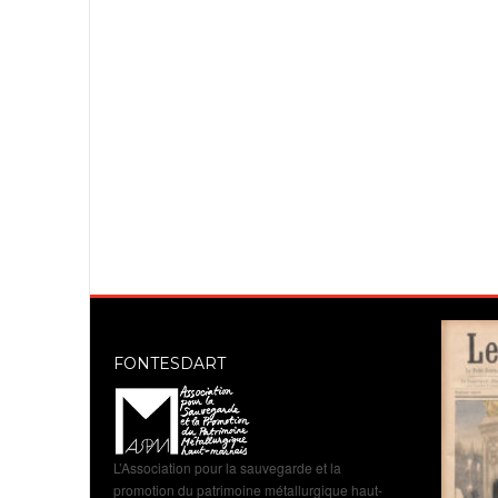
FONTESDART
L’Association pour la sauvegarde et la
promotion du patrimoine métallurgique haut-