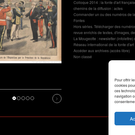
Colloque 2014 : la fonte d'art française
chemins de la diffusion : actes
Revue de presse : l’Union
Commander un ou des numéros de la
annonce l’Exposition de
Fontes
Dommartin-le-Franc
Hors séries. Télécharger des numéro
revue enrichis de textes, d'images, de 
La Mougeotte : newsletter (infolettre)
Réseau international de la fonte d'art
Accéder aux archives (accès libre)
Non classé
rtin-le-
iche de
Pour offrir 
vu par l’IA
cookies pour
ces technolo
navigation ou
us
Next
consentement
Ac