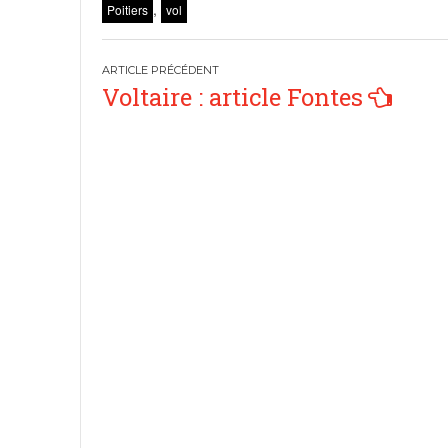
,
Poitiers
vol
Navigation
Voltaire : article Fontes
de
l’article