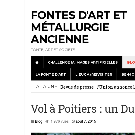
FONTES D'ART ET
MÉTALLURGIE
ANCIENNE
FONTE, ART ET SOCIÉTÉ
CHALLENGE IA IMAGES ARTIFICIELLES
BLO
LA FONTE D’ART
LIEUX À (RE)VISITER
BE-MO
Exposition de Dommartin-le-Franc : c
A LA UNE
Revue de presse : l’Union annonce
Week-end médiéval à Metallurgic P
Vol à Poitiers : un D
A la journée Portes Ouvertes à Lign
juillet 5, 2026
août
Blog
1 976 vues
août 7, 2015
7,
Revue de web : Les statues du musé
2015