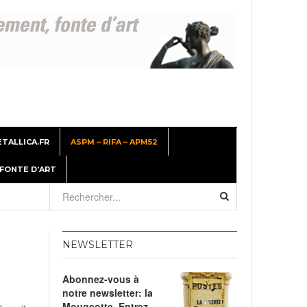
TALLICA.FR
ASPM – RIFA – APM52
 FONTE D’ART
26
NEWSLETTER
er
Abonnez-vous à
, 2026
notre newsletter: la
Mougeotte. Entrez