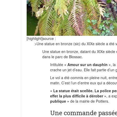
[highlight]source :
>Une statue en bronze (sic) du XIXe siècle a été 
Une statue en bronze, datant du XIXe siècle e
dans le parc de Blossac.
Intitulée
« Amour sur un dauphin »
, l
crache un jet d’eau. Elle fait partie d’
Le vol a été commis en pleine nuit, entr
matin. C’est l’un d’entre eux qui a décou
« La statue était scellée. La police p
effet la plus difficile à dérober »
, a ex
publique »
de la mairie de Poitiers.
Une commande passée