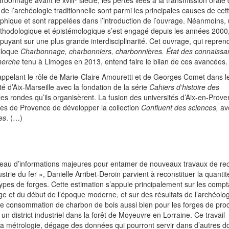
rbonnage avant le xviii
siècle, les pertes liées à la transmission orale
s de l’archéologie traditionnelle sont parmi les principales causes de cet
phique et sont rappelées dans l’introduction de l’ouvrage. Néanmoins,
hodologique et épistémologique s’est engagé depuis les années 2000
yant sur une plus grande interdisciplinarité. Cet ouvrage, qui reprend
olloque
Charbonnage, charbonniers, charbonnières. État des connaissa
herche
tenu à Limoges en 2013, entend faire le bilan de ces avancées.
rappelant le rôle de Marie-Claire Amouretti et de Georges Comet dans l
té d’Aix-Marseille avec la fondation de la série
Cahiers d’histoire des
s rondes qu’ils organisèrent. La fusion des universités d’Aix-en-Prove
res de Provence de développer la collection
Confluent des sciences,
av
es
. (…)
erreau d’informations majeures pour entamer de nouveaux travaux de re
rie du fer », Danielle Arribet-Deroin parvient à reconstituer la quantit
pes de forges. Cette estimation s’appuie principalement sur les compta
ge et du début de l’époque moderne, et sur des résultats de l’archéolo
de consommation de charbon de bois aussi bien pour les forges de pro
 un district industriel dans la forêt de Moyeuvre en Lorraine. Ce travail
 la métrologie, dégage des données qui pourront servir dans d’autres 