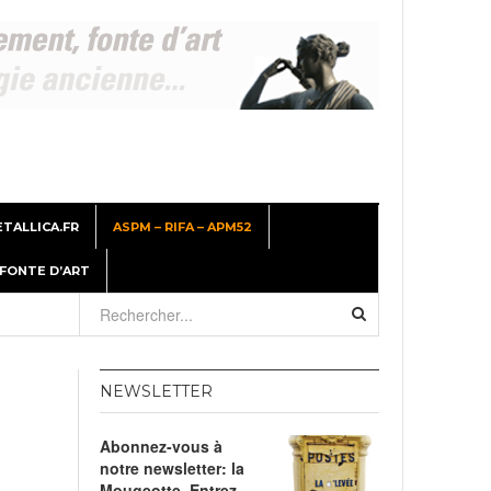
TALLICA.FR
ASPM – RIFA – APM52
 FONTE D’ART
26
NEWSLETTER
er
Abonnez-vous à
, 2026
notre newsletter: la
Mougeotte. Entrez