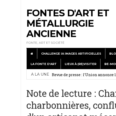
FONTES D'ART ET
MÉTALLURGIE
ANCIENNE
FONTE, ART ET SOCIÉTÉ
CHALLENGE IA IMAGES ARTIFICIELLES
BLO
LA FONTE D’ART
LIEUX À (RE)VISITER
BE-MO
Exposition de Dommartin-le-Franc : c
A LA UNE
Revue de presse : l’Union annonce
Week-end médiéval à Metallurgic P
Note de lecture : Ch
A la journée Portes Ouvertes à Lign
charbonnières, confl
juillet 5, 2026
Revue de web : Les statues du musé