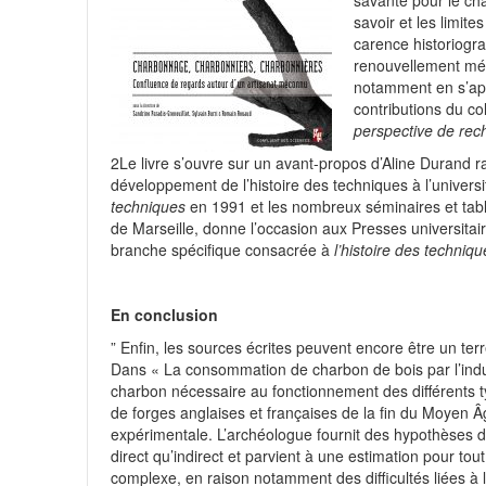
savante pour le cha
savoir et les limite
carence historiogra
renouvellement mét
notamment en s’appu
contributions du c
perspective de rec
2
Le livre s’ouvre sur un avant-propos d’Aline Durand 
développement de l’histoire des techniques à l’universi
techniques
en 1991 et les nombreux séminaires et table
de Marseille, donne l’occasion aux Presses universitai
branche spécifique consacrée à
l’histoire des techniqu
En conclusion
” Enfin, les sources écrites peuvent encore être un t
Dans « La consommation de charbon de bois par l’indust
charbon nécessaire au fonctionnement des différents ty
de forges anglaises et françaises de la fin du Moyen Â
expérimentale. L’archéologue fournit des hypothèses 
direct qu’indirect et parvient à une estimation pour tout
complexe, en raison notamment des difficultés liées à