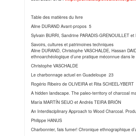
Table des matières du livre
Aline DURAND Avant-propos 5
Sylvain BURRI, Sandrine PARADIS-GRENOUILLET et
Savoirs, cultures et patrimoines techniques
Aline DURAND, Christophe VASCHALDE, Hassan DAID
ethnoarchéologique d’une pratique méconnue dans le
Christophe VASCHALDE
Le charbonnage actuel en Guadeloupe 23
Rogério Ribeiro de OLIVEIRA et Rita SCHEEL-YBERT
A hidden landscape. The paleo-territory of charcoal ma
María MARTÍN SEIJO et Andrés TEIRA BRIÓN
An Interdisciplinary Approach to Wood Charcoal. Produ
Philippe HANUS
Charbonnier, fais fumer! Chronique ethnographique d’