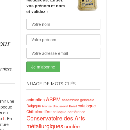
vos prénom et nom
et validez :
nds
our
nniers,
NUAGE DE MOTS-CLÉS
ASPM
animation
assemblée générale
rnir une
catalogue
Belgique
bronze
Brousseval
’époque
Brésil
cimetière
Chili
conférence
colloque
rs du
Conservatoire des Arts
ux
1
. En
ature
métallurgiques
coulée