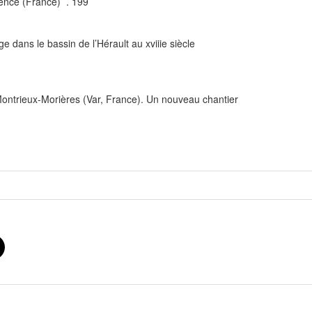
vence (France) . 199
dans le bassin de l’Hérault au xviiie siècle
Montrieux-Morières (Var, France). Un nouveau chantier