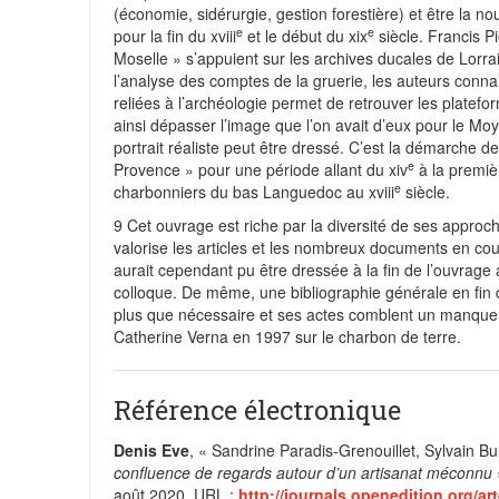
(économie, sidérurgie, gestion forestière) et être la no
e
e
pour la fin du xviii
et le début du xix
siècle. Francis P
Moselle » s’appuient sur les archives ducales de Lorra
l’analyse des comptes de la gruerie, les auteurs conna
reliées à l’archéologie permet de retrouver les platef
ainsi dépasser l’image que l’on avait d’eux pour le Mo
portrait réaliste peut être dressé. C’est la démarche 
e
Provence » pour une période allant du xiv
à la premièr
e
charbonniers du bas Languedoc au xviii
siècle.
9
Cet ouvrage est riche par la diversité de ses approche
valorise les articles et les nombreux documents en co
aurait cependant pu être dressée à la fin de l’ouvrage
colloque. De même, une bibliographie générale en fin de
plus que nécessaire et ses actes comblent un manque 
Catherine Verna en 1997 sur le charbon de terre.
Référence électronique
Denis
Eve
,
« Sandrine Paradis-Grenouillet, Sylvain Bu
confluence de regards autour d’un artisanat méconnu
août 2020
.
URL
:
http://journals.openedition.org/ar