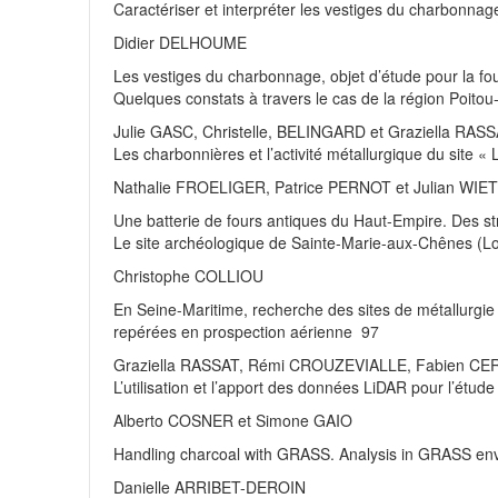
Caractériser et interpréter les vestiges du charbonnag
Didier DELHOUME
Les vestiges du charbonnage, objet d’étude pour la foui
Quelques constats à travers le cas de la région Poito
Julie GASC, Christelle, BELINGARD et Graziella RAS
Les charbonnières et l’activité métallurgique du site 
Nathalie FROELIGER, Patrice PERNOT et Julian WI
Une batterie de fours antiques du Haut-Empire. Des s
Le site archéologique de Sainte-Marie-aux-Chênes (L
Christophe COLLIOU
En Seine-Maritime, recherche des sites de métallurgie 
repérées en prospection aérienne 97
Graziella RASSAT, Rémi CROUZEVIALLE, Fabien CER
L’utilisation et l’apport des données LiDAR pour l’étu
Alberto COSNER et Simone GAIO
Handling charcoal with GRASS. Analysis in GRASS envi
Danielle ARRIBET-DEROIN