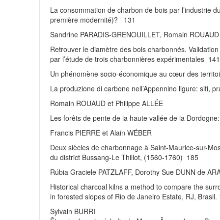
La consommation de charbon de bois par l’industrie du 
première modernité)? 131
Sandrine PARADIS-GRENOUILLET, Romain ROUAUD e
Retrouver le diamètre des bois charbonnés. Validation
par l’étude de trois charbonnières expérimentales 141
Un phénomène socio-économique au cœur des territ
La produzione di carbone nell’Appennino ligure: siti, pr
Romain ROUAUD et Philippe ALLÉE
Les forêts de pente de la haute vallée de la Dordogne
Francis PIERRE et Alain WÉBER
Deux siècles de charbonnage à Saint-Maurice-sur-Mosel
du district Bussang-Le Thillot, (1560-1760) 185
Rúbia Graciele PATZLAFF, Dorothy Sue DUNN de ARA
Historical charcoal kilns a method to compare the surr
in forested slopes of Rio de Janeiro Estate, RJ, Brasil.
Sylvain BURRI