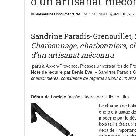
d’un artisanat méc
juin 
Visite à Neufchef et Uckange
Nouveautés documentaires
1 265 vues
août 10, 202
Le monument de 1544 était de la Fêt
La Mougeotte n°116 présente le chal
Sandrine Paradis-Grenouillet, 
Revue de presse : Ouest France – Po
Charbonnage, charbonniers, ch
pièges climatiques de cette décenn
d’un artisanat méconnu
Pierres lithographiques : présenta
paru à Aix-en-Provence, Presses universitaires de Pro
Note de lecture par Denis
Eve
,
« Sandrine Paradis-Gr
charbonnières, confluence de regards autour d’un art
Début de l’article
(accès intégral par le lien en fin)
Le charbon de bois 
énergie à usage do
moderne par le dév
bois taillis était u
dépit de l’importanc