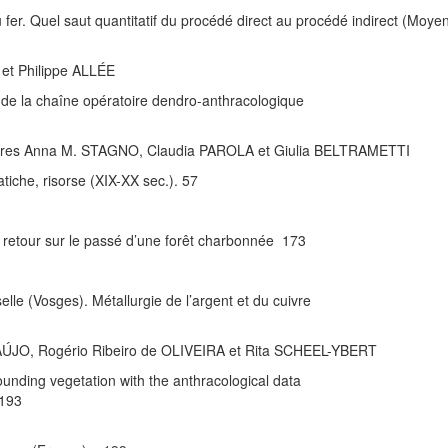
fer. Quel saut quantitatif du procédé direct au procédé indirect (Moye
t Philippe ALLÉE
 de la chaîne opératoire dendro-anthracologique
oires Anna M. STAGNO, Claudia PAROLA et Giulia BELTRAMETTI
atiche, risorse (XIX-XX sec.). 57
: retour sur le passé d’une forêt charbonnée 173
le (Vosges). Métallurgie de l’argent et du cuivre
ÚJO, Rogério Ribeiro de OLIVEIRA et Rita SCHEEL-YBERT
ounding vegetation with the anthracological data
 193