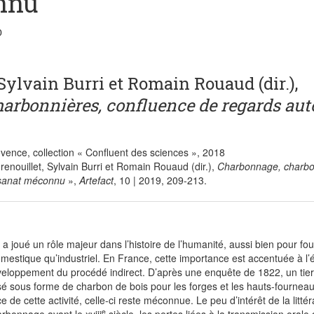
onnu
22, 2026
0
juin 18, 2026
e Renaissance les 13 et 14 juin
juin 7, 2026
lenge IA et fontes (french, english and spanish)
Sylvain Burri et Romain Rouaud (dir.),
urquoi les hauts fourneaux au charbon sont devenus l’un des gra
arbonnières, confluence de regards aut
juin 4, 2026
ie ?
mai 29, 2026
tion du Conservatoire des Arts de la métallurgie
vence, collection « Confluent des sciences », 2018
enouillet, Sylvain Burri et Romain Rouaud (dir.),
Charbonnage, charbo
isanat méconnu
»
,
Artefact
, 10 | 2019, 209-213.
a joué un rôle majeur dans l’histoire de l’humanité, aussi bien pour fou
mestique qu’industriel. En France, cette importance est accentuée à l
eloppement du procédé indirect. D’après une enquête de 1822, un tie
tilisé sous forme de charbon de bois pour les forges et les hauts-fournea
e de cette activité, celle-ci reste méconnue. Le peu d’intérêt de la littér
e