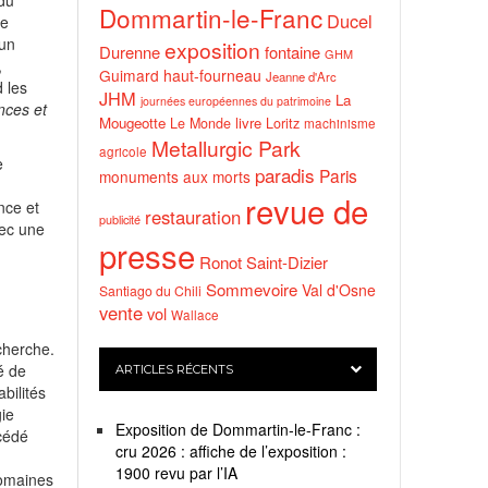
 du
Dommartin-le-Franc
Ducel
te
 un
exposition
Durenne
fontaine
GHM
,
Guimard
haut-fourneau
Jeanne d'Arc
 les
JHM
La
journées européennes du patrimoine
nces et
Mougeotte
livre
Le Monde
Loritz
machinisme
Metallurgic Park
agricole
e
paradis
Paris
monuments aux morts
revue de
nce et
restauration
publicité
ec une
presse
Ronot
Saint-Dizier
Sommevoire
Val d'Osne
Santiago du Chili
vente
vol
Wallace
cherche.
é de
ARTICLES RÉCENTS
bilités
gie
Exposition de Dommartin-le-Franc :
cédé
cru 2026 : affiche de l’exposition :
1900 revu par l’IA
domaines