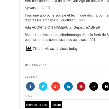
Être charbonnier à la fin du Moyen Âge en basse Pro
Sylvain OLIVIER
Pour une approche sociale et technique du charbonnage 
d’après les archives du quotidien . 211
Ada ACOVITSIÓTI-HAMEAU et Gérard WAGNER
Mémoire et histoire du charbonnage dans la forêt de 
pour tester des connaissances acquises 221
78 total views
, 1 views today
1 265 vues
PARTAGE
TAGS
,
charbon de bois
lecture