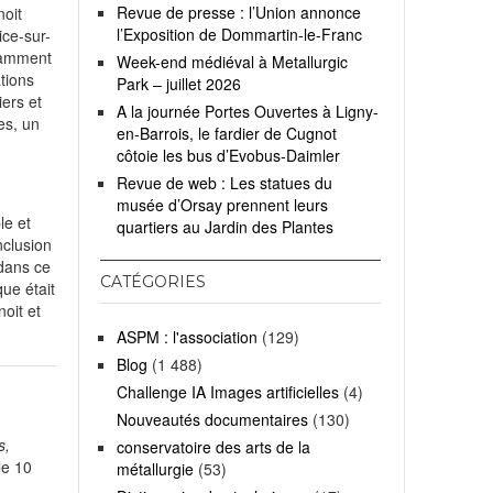
Revue de presse : l’Union annonce
noit
l’Exposition de Dommartin-le-Franc
ice-sur-
otamment
Week-end médiéval à Metallurgic
tions
Park – juillet 2026
ers et
A la journée Portes Ouvertes à Ligny-
es, un
en-Barrois, le fardier de Cugnot
côtoie les bus d’Evobus-Daimler
Revue de web : Les statues du
musée d’Orsay prennent leurs
le et
quartiers au Jardin des Plantes
nclusion
 dans ce
CATÉGORIES
ue était
oit et
ASPM : l'association
(129)
Blog
(1 488)
Challenge IA Images artificielles
(4)
Nouveautés documentaires
(130)
s,
conservatoire des arts de la
 le
10
métallurgie
(53)