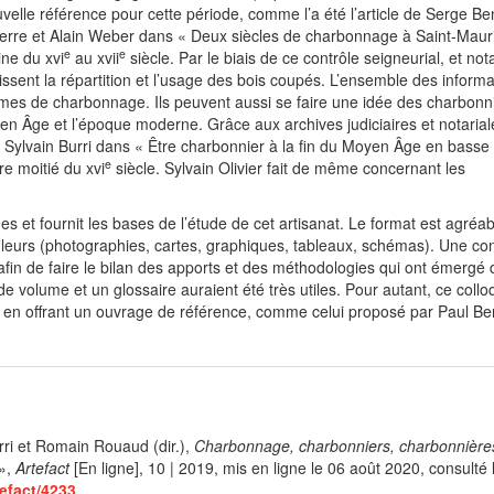
uvelle référence pour cette période, comme l’a été l’article de Serge Be
ierre et Alain Weber dans « Deux siècles de charbonnage à Saint-Maur
e
e
ine du xvi
au xvii
siècle. Par le biais de ce contrôle seigneurial, et n
issent la répartition et l’usage des bois coupés. L’ensemble des informa
ormes de charbonnage. Ils peuvent aussi se faire une idée des charbonni
yen Âge et l’époque moderne. Grâce aux archives judiciaires et notarial
de Sylvain Burri dans « Être charbonnier à la fin du Moyen Âge en basse
e
e moitié du xvi
siècle. Sylvain Olivier fait de même concernant les
s et fournit les bases de l’étude de cet artisanat. Le format est agréab
uleurs (photographies, cartes, graphiques, tableaux, schémas). Une co
 afin de faire le bilan des apports et des méthodologies qui ont émergé
 volume et un glossaire auraient été très utiles. Pour autant, ce colloq
en offrant un ouvrage de référence, comme celui proposé par Paul Ben
rri et Romain Rouaud (dir.),
Charbonnage, charbonniers, charbonnière
»
,
Artefact
[En ligne], 10 | 2019, mis en ligne le
06 août 2020
, consulté
tefact/4233