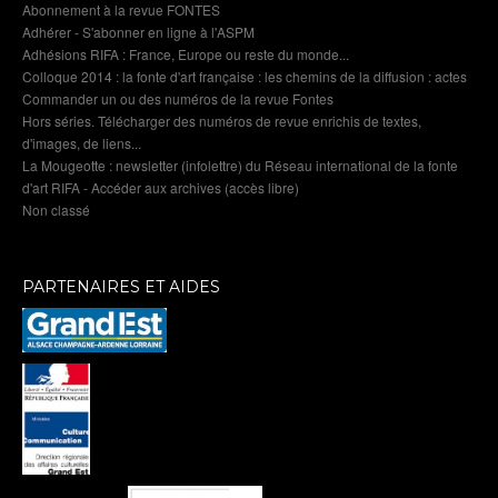
Abonnement à la revue FONTES
Adhérer - S'abonner en ligne à l'ASPM
Adhésions RIFA : France, Europe ou reste du monde...
Colloque 2014 : la fonte d'art française : les chemins de la diffusion : actes
Commander un ou des numéros de la revue Fontes
Hors séries. Télécharger des numéros de revue enrichis de textes,
d'images, de liens...
La Mougeotte : newsletter (infolettre) du Réseau international de la fonte
d'art RIFA - Accéder aux archives (accès libre)
Non classé
PARTENAIRES ET AIDES