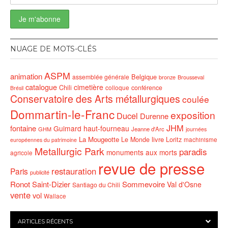
NUAGE DE MOTS-CLÉS
ASPM
animation
Belgique
assemblée générale
bronze
Brousseval
catalogue
cimetière
Chili
conférence
colloque
Brésil
Conservatoire des Arts métallurgiques
coulée
Dommartin-le-Franc
exposition
Ducel
Durenne
JHM
fontaine
Guimard
haut-fourneau
GHM
Jeanne d'Arc
journées
La Mougeotte
livre
Le Monde
Loritz
machinisme
européennes du patrimoine
Metallurgic Park
paradis
monuments aux morts
agricole
revue de presse
restauration
Paris
publicité
Ronot
Saint-Dizier
Sommevoire
Val d'Osne
Santiago du Chili
vente
vol
Wallace
ARTICLES RÉCENTS