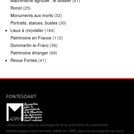
Machinisme agricole : le dossier
(41)
Ronot
(25)
Monuments aux morts
(32)
Portraits, statues, bustes
(30)
Lieux à (re)visiter
(184)
Patrimoine en France
(112)
Dommartin-le-Franc
(56)
Patrimoine étranger
(69)
Revue Fontes
(41)
FONTESDART
L’Association pour la sauvegarde et la promotion du patrimoine
métallurgique haut-marnais, créée en 1990, pour la sauvegarde du haut-