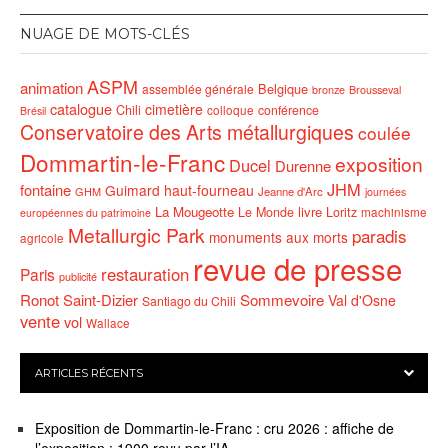
NUAGE DE MOTS-CLÉS
ASPM
animation
Belgique
assemblée générale
bronze
Brousseval
catalogue
cimetière
Chili
conférence
colloque
Brésil
Conservatoire des Arts métallurgiques
coulée
Dommartin-le-Franc
exposition
Ducel
Durenne
JHM
fontaine
Guimard
haut-fourneau
GHM
Jeanne d'Arc
journées
La Mougeotte
livre
Le Monde
Loritz
machinisme
européennes du patrimoine
Metallurgic Park
paradis
monuments aux morts
agricole
revue de presse
restauration
Paris
publicité
Ronot
Saint-Dizier
Sommevoire
Val d'Osne
Santiago du Chili
vente
vol
Wallace
ARTICLES RÉCENTS
Exposition de Dommartin-le-Franc : cru 2026 : affiche de