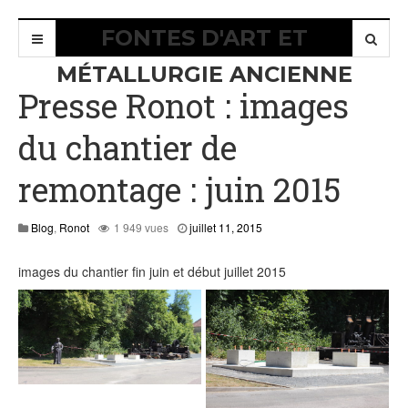
FONTES D'ART ET
MÉTALLURGIE ANCIENNE
Presse Ronot : images
du chantier de
remontage : juin 2015
juillet
Blog
,
Ronot
1 949 vues
juillet 11, 2015
27,
2015
images du chantier fin juin et début juillet 2015