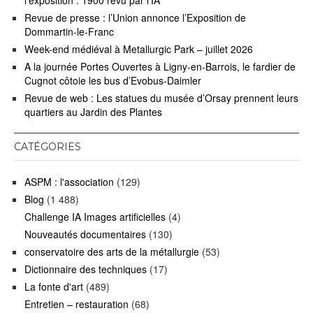
l’exposition : 1900 revu par l’IA
Revue de presse : l’Union annonce l’Exposition de
Dommartin-le-Franc
Week-end médiéval à Metallurgic Park – juillet 2026
A la journée Portes Ouvertes à Ligny-en-Barrois, le fardier de
Cugnot côtoie les bus d’Evobus-Daimler
Revue de web : Les statues du musée d’Orsay prennent leurs
quartiers au Jardin des Plantes
CATÉGORIES
ASPM : l'association
(129)
Blog
(1 488)
Challenge IA Images artificielles
(4)
Nouveautés documentaires
(130)
conservatoire des arts de la métallurgie
(53)
Dictionnaire des techniques
(17)
La fonte d'art
(489)
Entretien – restauration
(68)