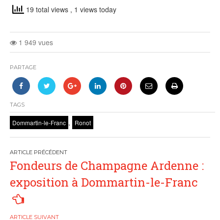
19 total views
, 1 views today
1 949 vues
PARTAGE
TAGS
,
Dommartin-le-Franc
Ronot
Navigation
Fondeurs de Champagne Ardenne :
de
exposition à Dommartin-le-Franc
l’article