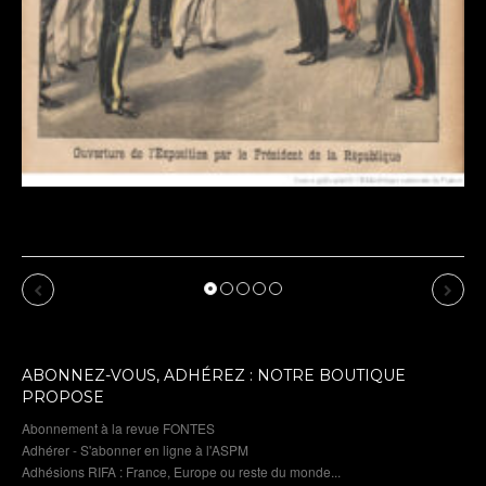
 : cru 2026 :
u par l’IA
Previous
Next
ABONNEZ-VOUS, ADHÉREZ : NOTRE BOUTIQUE
PROPOSE
Abonnement à la revue FONTES
Adhérer - S'abonner en ligne à l'ASPM
Adhésions RIFA : France, Europe ou reste du monde...