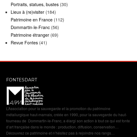
Portraits, statues, bustes
(30)
Lieux à (re)visiter
(184)
Patrimoine en France
(112)
Dommartin-le-Franc
(56)
Patrimoine étranger
(69)
Revue Fontes
(41)
FONTESDART
L’Association pour la sauvegarde et la promotion du patrimoine
métallurgique haut-marnais, créée en 1990, pour la sauvegarde du haut-
fourneau de Dommartin-le-Franc, a élargi son action à tout ce qui est fonte
d’art française dans le monde : production, diffusion, conservation…
Découvrez ce patrimoine et n’hésitez pas à rejoindre nos rangs…