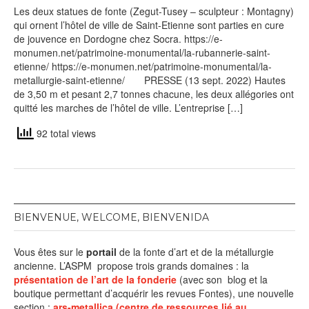
15,
Les deux statues de fonte (Zegut-Tusey – sculpteur : Montagny)
2022
qui ornent l’hôtel de ville de Saint-Etienne sont parties en cure
de jouvence en Dordogne chez Socra. https://e-
monumen.net/patrimoine-monumental/la-rubannerie-saint-
etienne/ https://e-monumen.net/patrimoine-monumental/la-
metallurgie-saint-etienne/ PRESSE (13 sept. 2022) Hautes
de 3,50 m et pesant 2,7 tonnes chacune, les deux allégories ont
quitté les marches de l’hôtel de ville. L’entreprise […]
92 total views
BIENVENUE, WELCOME, BIENVENIDA
Vous êtes sur le
portail
de la fonte d’art et de la métallurgie
ancienne. L’ASPM propose trois grands domaines : la
présentation de l’art de la fonderie
(avec son blog et la
boutique permettant d’acquérir les revues Fontes), une nouvelle
section :
ars-metallica (centre de ressources lié au