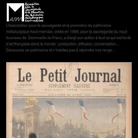
L’Association pour la sauvegarde et la promotion du patrimoine
métallurgique haut-marnais, créée en 1990, pour la sauvegarde du haut-
fourneau de Dommartin-le-Franc, a élargi son action à tout ce qui est fonte
d’art française dans le monde : production, diffusion, conservation…
Découvrez ce patrimoine et n’hésitez pas à rejoindre nos rangs…