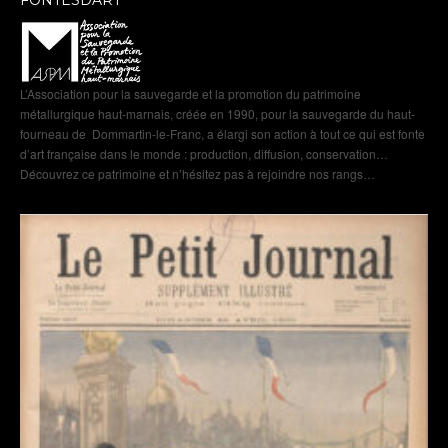
FONTESDART
L’Association pour la sauvegarde et la promotion du patrimoine
métallurgique haut-marnais, créée en 1990, pour la sauvegarde du haut-
fourneau de Dommartin-le-Franc, a élargi son action à tout ce qui est fonte
d’art française dans le monde : production, diffusion, conservation…
Découvrez ce patrimoine et n’hésitez pas à rejoindre nos rangs…