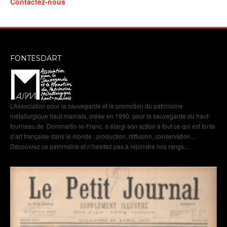
Contactez-nous
FONTESDART
L’Association pour la sauvegarde et la promotion du patrimoine
métallurgique haut-marnais, créée en 1990, pour la sauvegarde du haut-
fourneau de Dommartin-le-Franc, a élargi son action à tout ce qui est fonte
d’art française dans le monde : production, diffusion, conservation…
Découvrez ce patrimoine et n’hésitez pas à rejoindre nos rangs…