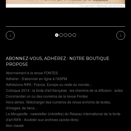
Exposition de Dommartin-le-Franc : cru 2026 :
affiche de l’exposition : 1900 revu par l’IA
Previous
Next
ABONNEZ-VOUS, ADHÉREZ : NOTRE BOUTIQUE
PROPOSE
Abonnement à la revue FONTES
Adhérer - S'abonner en ligne à l'ASPM
Adhésions RIFA : France, Europe ou reste du monde...
Colloque 2014 : la fonte d'art française : les chemins de la diffusion : actes
Commander un ou des numéros de la revue Fontes
Hors séries. Télécharger des numéros de revue enrichis de textes,
d'images, de liens...
La Mougeotte : newsletter (infolettre) du Réseau international de la fonte
d'art RIFA - Accéder aux archives (accès libre)
Non classé