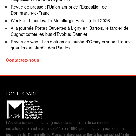
Revue de presse : l’Union annonce l’Exposition de
Dommartin-le-Franc
Week-end médiéval à Metallurgic Park – juillet 2026
A la journée Portes Ouvertes à Ligny-en-Barrois, le fardier de
Cugnot côtoie les bus d’Evobus-Daimler
Revue de web : Les statues du musée d’Orsay prennent leurs
quartiers au Jardin des Plantes
Contactez-nous
FONTESDART
L’Association pour la sauvegarde et la promotion du patrimoine
métallurgique haut-marnais, créée en 1990, pour la sauvegarde du haut-
fourneau de Dommartin-le-Franc, a élargi son action à tout ce qui est fonte