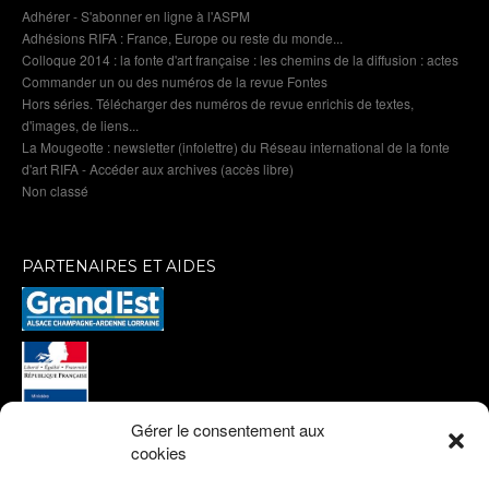
Adhérer - S'abonner en ligne à l'ASPM
Adhésions RIFA : France, Europe ou reste du monde...
Colloque 2014 : la fonte d'art française : les chemins de la diffusion : actes
Commander un ou des numéros de la revue Fontes
Hors séries. Télécharger des numéros de revue enrichis de textes,
d'images, de liens...
La Mougeotte : newsletter (infolettre) du Réseau international de la fonte
d'art RIFA - Accéder aux archives (accès libre)
Non classé
PARTENAIRES ET AIDES
Gérer le consentement aux
cookies