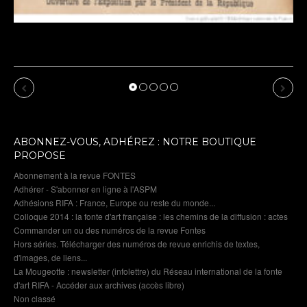
Exposition de Dommartin-le-Franc : cru 2026 :
affiche de l’exposition : 1900 revu par l’IA
Previous
Next
ABONNEZ-VOUS, ADHÉREZ : NOTRE BOUTIQUE
PROPOSE
Abonnement à la revue FONTES
Adhérer - S'abonner en ligne à l'ASPM
Adhésions RIFA : France, Europe ou reste du monde...
Colloque 2014 : la fonte d'art française : les chemins de la diffusion : actes
Commander un ou des numéros de la revue Fontes
Hors séries. Télécharger des numéros de revue enrichis de textes,
d'images, de liens...
La Mougeotte : newsletter (infolettre) du Réseau international de la fonte
d'art RIFA - Accéder aux archives (accès libre)
Non classé