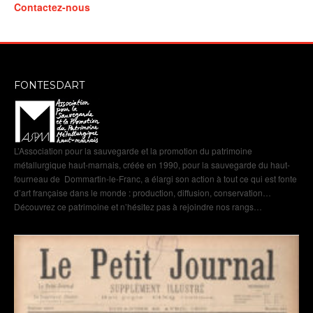
Contactez-nous
FONTESDART
L’Association pour la sauvegarde et la promotion du patrimoine
métallurgique haut-marnais, créée en 1990, pour la sauvegarde du haut-
fourneau de Dommartin-le-Franc, a élargi son action à tout ce qui est fonte
d’art française dans le monde : production, diffusion, conservation…
Découvrez ce patrimoine et n’hésitez pas à rejoindre nos rangs…