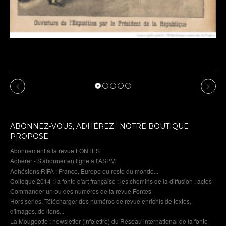
Exposition de Dommartin-le-Franc : cru 2026 :
affiche de l’exposition : 1900 revu par l’IA
Previous
Next
ABONNEZ-VOUS, ADHÉREZ : NOTRE BOUTIQUE
PROPOSE
Abonnement à la revue FONTES
Adhérer - S'abonner en ligne à l'ASPM
Adhésions RIFA : France, Europe ou reste du monde...
Colloque 2014 : la fonte d'art française : les chemins de la diffusion : actes
Commander un ou des numéros de la revue Fontes
Hors séries. Télécharger des numéros de revue enrichis de textes,
d'images, de liens...
La Mougeotte : newsletter (infolettre) du Réseau international de la fonte