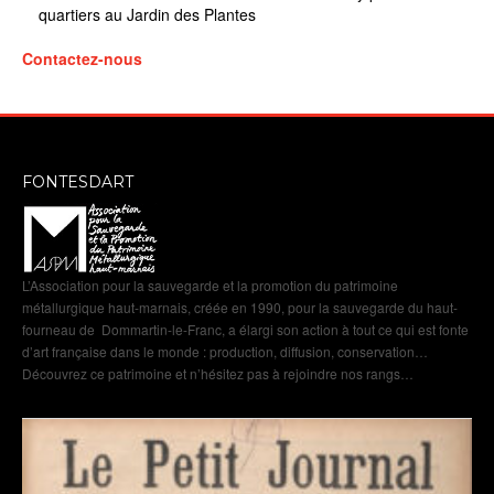
quartiers au Jardin des Plantes
Contactez-nous
FONTESDART
L’Association pour la sauvegarde et la promotion du patrimoine
métallurgique haut-marnais, créée en 1990, pour la sauvegarde du haut-
fourneau de Dommartin-le-Franc, a élargi son action à tout ce qui est fonte
d’art française dans le monde : production, diffusion, conservation…
Découvrez ce patrimoine et n’hésitez pas à rejoindre nos rangs…