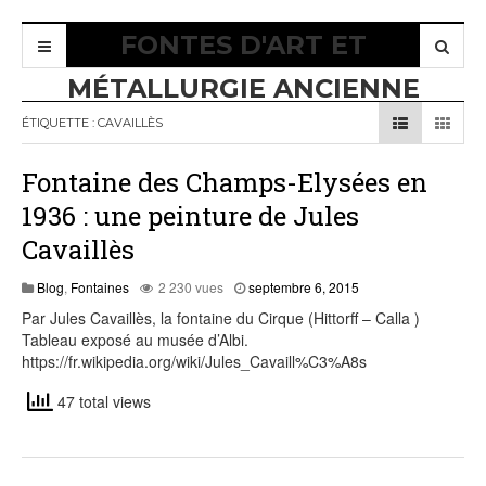
FONTES D'ART ET
MÉTALLURGIE ANCIENNE
ÉTIQUETTE :
CAVAILLÈS
Fontaine des Champs-Elysées en
1936 : une peinture de Jules
Cavaillès
septembre
Blog
,
Fontaines
2 230 vues
septembre 6, 2015
6,
Par Jules Cavaillès, la fontaine du Cirque (Hittorff – Calla )
2015
Tableau exposé au musée d’Albi.
https://fr.wikipedia.org/wiki/Jules_Cavaill%C3%A8s
47 total views