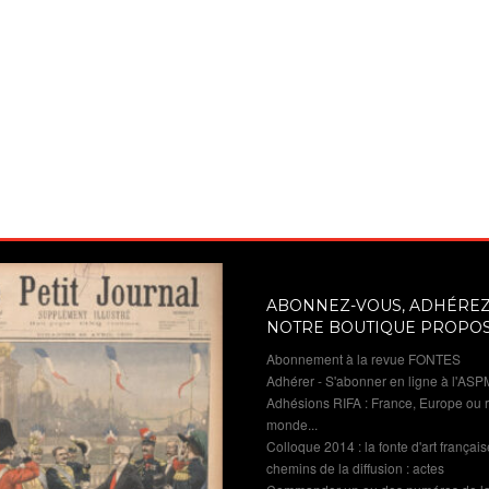
ABONNEZ-VOUS, ADHÉREZ 
NOTRE BOUTIQUE PROPO
Abonnement à la revue FONTES
Adhérer - S'abonner en ligne à l'ASP
Adhésions RIFA : France, Europe ou 
monde...
Colloque 2014 : la fonte d'art française
chemins de la diffusion : actes