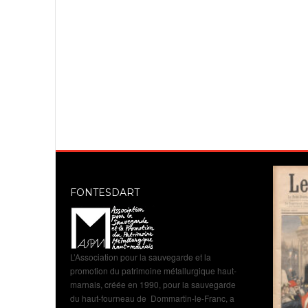
FONTESDART
L’Association pour la sauvegarde et la
promotion du patrimoine métallurgique haut-
marnais, créée en 1990, pour la sauvegarde
du haut-fourneau de Dommartin-le-Franc, a