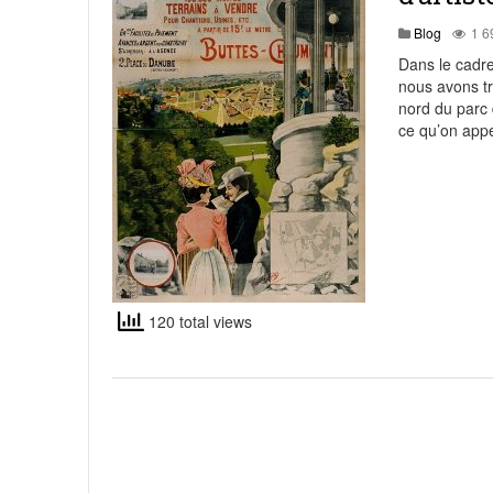
juin 
Visite à Neufchef et Uckange
Blog
1 6
Le monument de 1544 était de la Fêt
Dans le cadre
nous avons tr
La Mougeotte n°116 présente le chal
nord du parc
ce qu’on appe
Revue de presse : Ouest France – Po
pièges climatiques de cette décenn
Pierres lithographiques : présenta
120 total views