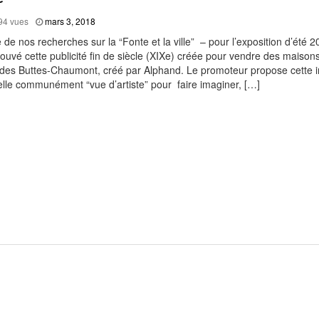
22, 2026
mars
94 vues
mars 3, 2018
3,
juin 18, 2026
e Renaissance les 13 et 14 juin
 de nos recherches sur la “Fonte et la ville” – pour l’exposition d’été 
2018
ouvé cette publicité fin de siècle (XIXe) créée pour vendre des maison
juin 7, 2026
lenge IA et fontes (french, english and spanish)
 des Buttes-Chaumont, créé par Alphand. Le promoteur propose cette 
lle communément “vue d’artiste” pour faire imaginer, […]
urquoi les hauts fourneaux au charbon sont devenus l’un des gra
juin 4, 2026
ie ?
mai 29, 2026
tion du Conservatoire des Arts de la métallurgie