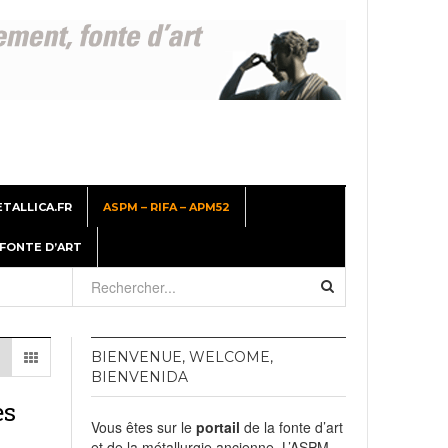
TALLICA.FR
ASPM – RIFA – APM52
 FONTE D’ART
26
BIENVENUE, WELCOME,
er
BIENVENIDA
es
, 2026
Vous êtes sur le
portail
de la fonte d’art
et de la métallurgie ancienne. L’ASPM