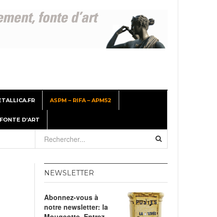
TALLICA.FR
ASPM – RIFA – APM52
 FONTE D’ART
26
NEWSLETTER
er
Abonnez-vous à
, 2026
notre newsletter: la
Mougeotte. Entrez