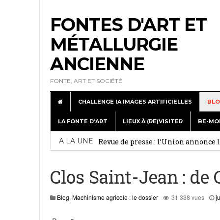
FONTES D'ART ET
MÉTALLURGIE
ANCIENNE
FONTE, ART ET SOCIÉTÉ
CHALLENGE IA IMAGES ARTIFICIELLES
BLO
LA FONTE D’ART
LIEUX À (RE)VISITER
BE-MO
Exposition de Dommartin-le-Franc : c
A LA UNE
Revue de presse : l’Union annonce
Week-end médiéval à Metallurgic P
Clos Saint-Jean : de
A la journée Portes Ouvertes à Lign
juillet 5, 2026
Blog
,
Machinisme agricole : le dossier
31 338 vues
j
Revue de web : Les statues du musé