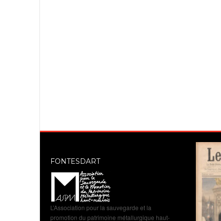
FONTESDART
L’Association pour la sauvegarde et la
promotion du patrimoine métallurgique haut-