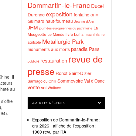
Dommartin-le-Franc
Ducel
exposition
Durenne
fontaine
GHM
Guimard
haut-fourneau
Jeanne d'Arc
JHM
La
journées européennes du patrimoine
Mougeotte
livre
Le Monde
Loritz
machinisme
Metallurgic Park
agricole
paradis
Paris
monuments aux morts
revue de
restauration
publicité
presse
Ronot
Saint-Dizier
hine. Il
Sommevoire
Val d'Osne
Santiago du Chili
acteurs
vente
vol
Wallace
cheté au
s’offre
ARTICLES RÉCENTS
),
(94).
Exposition de Dommartin-le-Franc :
cru 2026 : affiche de l’exposition :
1900 revu par l’IA