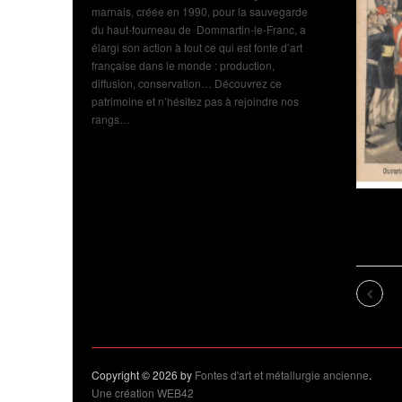
marnais, créée en 1990, pour la sauvegarde
du haut-fourneau de Dommartin-le-Franc, a
élargi son action à tout ce qui est fonte d’art
française dans le monde : production,
diffusion, conservation… Découvrez ce
patrimoine et n’hésitez pas à rejoindre nos
rangs…
Exposition de Dom
Franc : cru 2026 : af
l’exposition : 1900 
Previo
Copyright © 2026 by
Fontes d'art et métallurgie ancienne
.
Une création WEB42