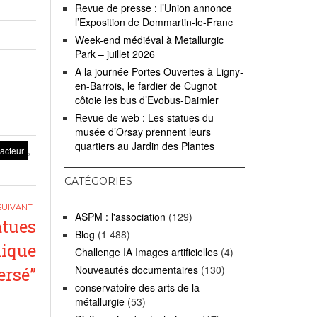
Revue de presse : l’Union annonce
l’Exposition de Dommartin-le-Franc
Week-end médiéval à Metallurgic
Park – juillet 2026
A la journée Portes Ouvertes à Ligny-
en-Barrois, le fardier de Cugnot
côtoie les bus d’Evobus-Daimler
Revue de web : Les statues du
musée d’Orsay prennent leurs
quartiers au Jardin des Plantes
,
racteur
CATÉGORIES
ASPM : l'association
(129)
atues
Blog
(1 488)
nique
Challenge IA Images artificielles
(4)
Nouveautés documentaires
(130)
ersé”
conservatoire des arts de la
métallurgie
(53)