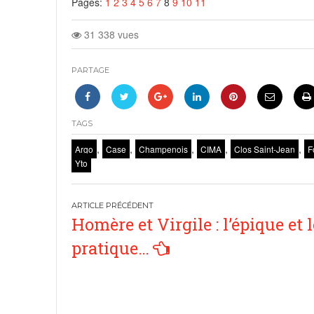
Pages:
1
2
3
4
5
6
7
8
9
10
11
31 338 vues
PARTAGE
TAGS
,
,
,
,
,
Argo
Case
Champenois
CIMA
Clos Saint-Jean
F
Yto
Navigation
Homère et Virgile : l’épique et l
de
pratique…
l’article