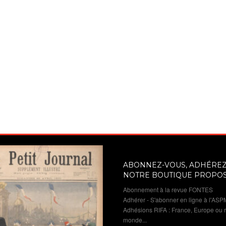
ABONNEZ-VOUS, ADHÉREZ 
NOTRE BOUTIQUE PROPO
Abonnement à la revue FONTES
Adhérer - S'abonner en ligne à l'ASP
Adhésions RIFA : France, Europe ou 
monde...