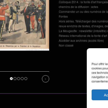
Colloque 2014 : la fonte d'art française
chemins de la diffusion : actes
Revue de presse : l’Union
Commander un ou des numéros de la
annonce l’Exposition de
Fontes
Dommartin-le-Franc
Hors séries. Télécharger des numéro
revue enrichis de textes, d'images, de 
La Mougeotte : newsletter (infolettre)
Réseau international de la fonte d'art
Accéder aux archives (accès libre)
Non classé
martin-le-
fiche de
Pour offrir 
revu par l’IA
cookies pour
ces technolo
navigation ou
us
Next
consentement
Ac