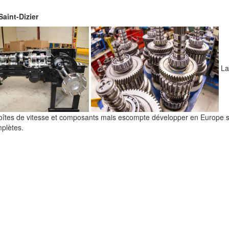
22, 2026
Saint-Dizier
juin 18, 2026
e Renaissance les 13 et 14 juin
juin 7, 2026
lenge IA et fontes (french, english and spanish)
urquoi les hauts fourneaux au charbon sont devenus l’un des gra
La 
juin 4, 2026
ie ?
mai 29, 2026
tion du Conservatoire des Arts de la métallurgie
boîtes de vitesse et composants mais escompte développer en Europe 
plètes.