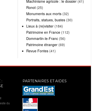
Machinisme agricole : le dossier
(41)
Ronot
(25)
Monuments aux morts
(32)
Portraits, statues, bustes
(30)
Lieux à (re)visiter
(184)
Patrimoine en France
(112)
Dommartin-le-Franc
(56)
Patrimoine étranger
(69)
Revue Fontes
(41)
:
PARTENAIRES ET AIDES
SE
M
reste du