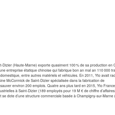
int-Dizier (Haute-Marne) exporte quasiment 100 % de sa production en C
o, une entreprise étatique chinoise qui fabrique bon an mal an 110 000 tr
domestique, entre autres matériels et véhicules. En 2011, Yto avait ra
sine McCormick de Saint-Dizier spécialisée dans la fabrication de
 sauver environ 200 emplois. Quatre ans plus tard en 2015, Yto France 
ustrielles à Saint-Dizier (189 employés pour 19 M € de chiffre d’affaires
 et se dote d’une structure commerciale basée à Champigny-sur-Marne 