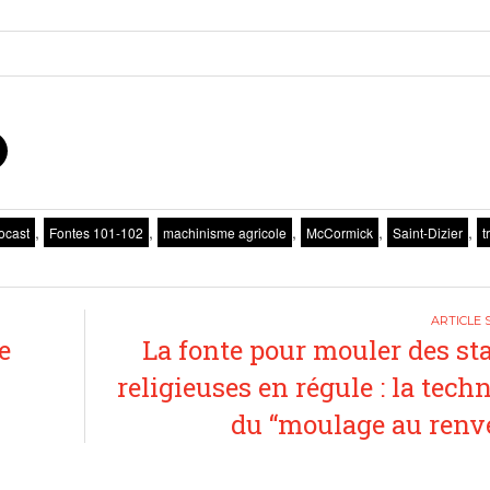
,
,
,
,
,
ocast
Fontes 101-102
machinisme agricole
McCormick
Saint-Dizier
t
e
La fonte pour mouler des st
religieuses en régule : la tech
du “moulage au renv