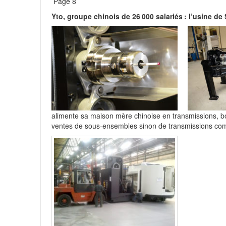
Page 8
juin 
Visite à Neufchef et Uckange
Yto, groupe chinois de 26 000 salariés : l’usine de 
Le monument de 1544 était de la Fêt
La Mougeotte n°116 présente le chal
Revue de presse : Ouest France – Po
pièges climatiques de cette décenn
Pierres lithographiques : présenta
alimente sa maison mère chinoise en transmissions, 
ventes de sous-ensembles sinon de transmissions com