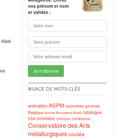
vos prénom et nom
et validez :
nds
filiale
ses
NUAGE DE MOTS-CLÉS
ASPM
animation
assemblée générale
catalogue
Belgique
bronze
Brousseval
Brésil
cimetière
Chili
conférence
colloque
Conservatoire des Arts
métallurgiques
coulée